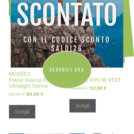
SCONTATO
CON IL CODICE SCONTO
SALDI26
SCOPRILI ORA
MCKEE’S
KARPOS
Fukue Giacca Ibrida
PARETE EVO W VEST
Ultralight Donna
125,00
€
112,50
€
89,90
€
80,90
€
Scegli
Scegli