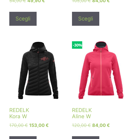
54,90
€
49,90
€
105,00
€
84,00
€
Scegli
Scegli
-30%
REDELK
REDELK
Kora W
Aline W
170,00
€
153,00
€
120,00
€
84,00
€