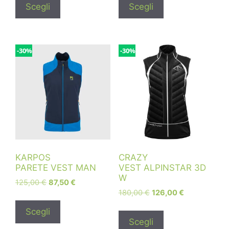
Scegli
Scegli
-30%
-30%
KARPOS
CRAZY
PARETE VEST MAN
VEST ALPINSTAR 3D
W
125,00
€
87,50
€
180,00
€
126,00
€
Scegli
Scegli