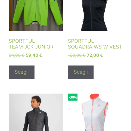
SPORTFUL
SPORTFUL
TEAM JCK JUNIOR
SQUADRA WS W VEST
84,90
€
59,40
€
120,00
€
72,00
€
Scegli
Scegli
-30%