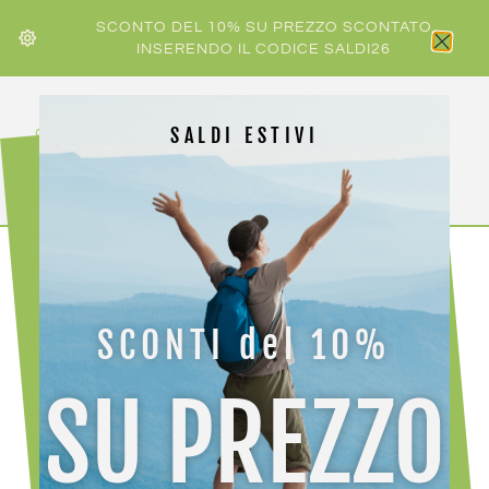
SCONTO DEL 10% SU PREZZO SCONTATO
INSERENDO IL CODICE SALDI26
SALDI ESTIVI
Home
/ Prodotti taggati “antivento”
SCONTI del 10%
antivento
SU PREZZO
Visualizzazione di 34 risultati