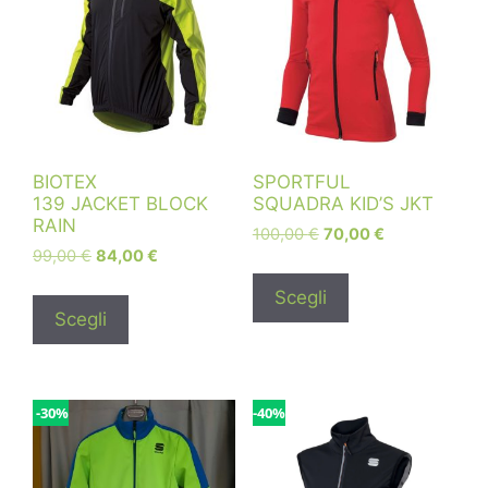
BIOTEX
SPORTFUL
139 JACKET BLOCK
SQUADRA KID’S JKT
RAIN
100,00
€
70,00
€
99,00
€
84,00
€
Scegli
Scegli
-30%
-40%