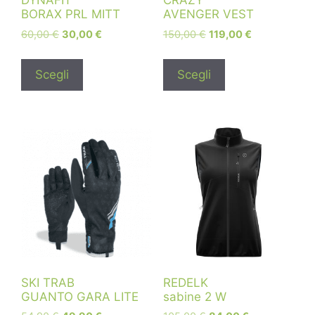
DYNAFIT
CRAZY
BORAX PRL MITT
AVENGER VEST
60,00
€
30,00
€
150,00
€
119,00
€
Scegli
Scegli
SKI TRAB
REDELK
GUANTO GARA LITE
sabine 2 W