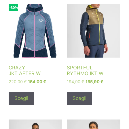
-30%
CRAZY
SPORTFUL
JKT AFTER W
RYTHMO IKT W
220,00
€
154,00
€
194,90
€
155,90
€
Scegli
Scegli