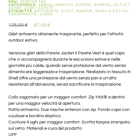
SKU:
2500759 140
CATEGORIES:
ABBIGLIAMENTO
,
ESTATE
,
KARPOS
,
OUTLET
,
UOMO
,
UOMO ESTATE
ETICHETTE
ANTIVENTO
,
GILET
,
KARPOS
,
MAGLIA ESTIVA
,
TRASPIRANTE
,
UOMO
125,00
€
87,50
€
Gilet antivento altamente traspirante, perfetto per l’attività
outdoor estiva.
Versione gilet della Parete Jacket il Parete Vest è quel capo
che ci accompagnerà durante le escursioni estive e nelle
giornate più calde, quando serve protezione dal vento senza
dimenticare leggerezza e traspirazione. Realizzato in tessuto K-
Shell offre una protezione dal vento senza pari e un’alta
resistenza all’abrasione, senza sacrificare la traspirazione.
Collo sagomato per un maggior comfort. Zip YKK® a dentini
per una maggior velocità di apertura.
Patta antivento. Due tasche anteriori con zip. Fondo capo con
coulisse e bordino elastico.
Cuciture 4 aghi per maggior comfort. Scritta Karpos stampata
sul retro. Materiali e cura del prodotto
UPF