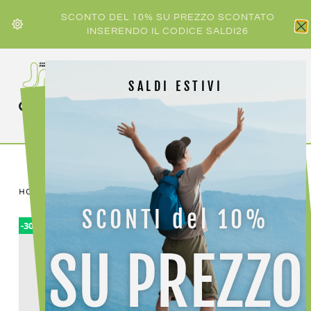
SCONTO DEL 10% SU PREZZO SCONTATO
INSERENDO IL CODICE SALDI26
SALDI ESTIVI
HOME
/
UOMO
/ KARPOS PARETE VEST MAN
SCONTI del 10%
-30%
SU PREZZO