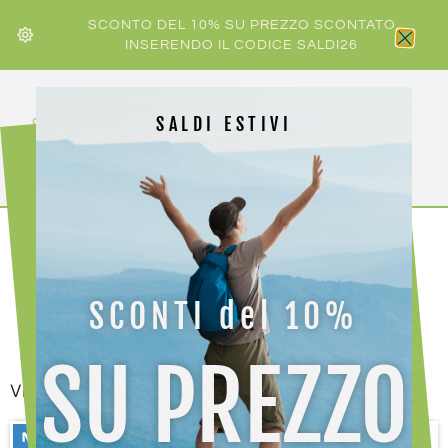
SCONTO DEL 10% SU PREZZO SCONTATO
INSERENDO IL CODICE SALDI26
SALDI ESTIVI
CALZATURE DA TEMPO
LIBERO
SCONTI del 10%
SU PREZZO
Visualizzazione di 1-25 di 121 risultati