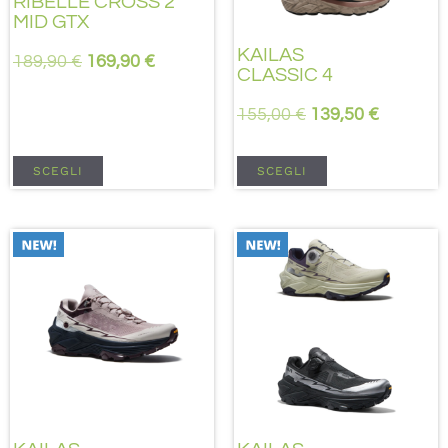
RIBELLE CROSS 2
MID GTX
KAILAS
189,90
€
169,90
€
CLASSIC 4
155,00
€
139,50
€
SCEGLI
SCEGLI