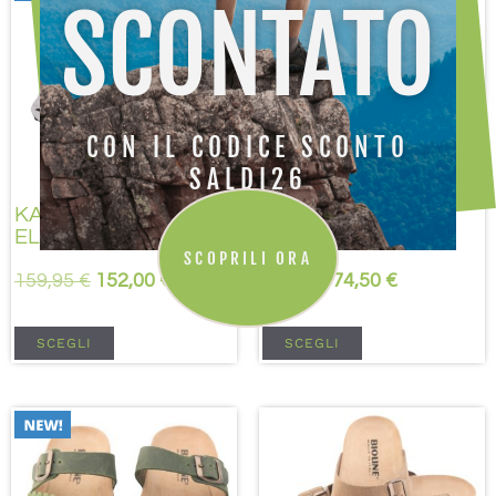
SCONTATO
CON IL CODICE SCONTO
SALDI26
KAYLAND
BIOLINE
ELEVATION GTX
BINGU NABUCCO
SCOPRILI ORA
159,95
€
152,00
€
83,00
€
74,50
€
SCEGLI
SCEGLI