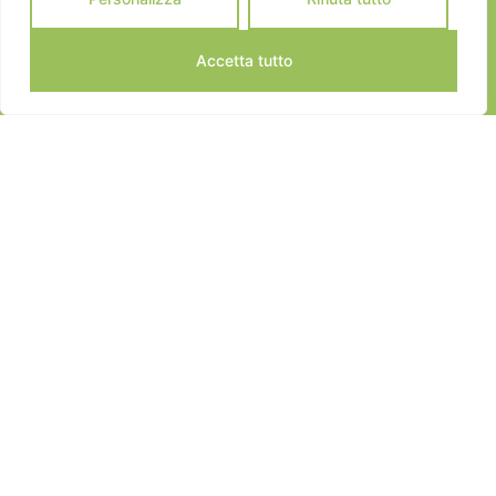
Accetta tutto
JEANNOT SPORTS © 2024
ALL RIGHTS RESERVED