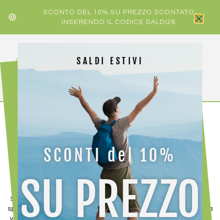
SCONTO DEL 10% SU PREZZO SCONTATO
INSERENDO IL CODICE SALDI26
SALDI ESTIVI
SCONTI del 10%
MARCHE
SU PREZZO
Scopri e acquista le migliori marche di abbigliamento e accessori
sportivi, disponibili esclusivamente da Jeannot Sport! Offriamo una
vasta selezione di prodotti di alta qualità pensati per soddisfare le