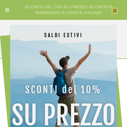
SCONTO DEL 10% SU PREZZO SCONTATO
INSERENDO IL CODICE SALDI26
SALDI ESTIVI
Home
/ NEON
SCONTI del 10%
NEON
SU PREZZO
Visualizzazione del risultato