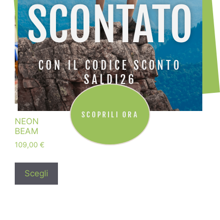
SCONTATO
CON IL CODICE SCONTO
SALDI26
SCOPRILI ORA
NEON
BEAM
109,00
€
Scegli