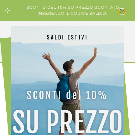
SCONTO DEL 10% SU PREZZO SCONTATO
INSERENDO IL CODICE SALDI26
SALDI ESTIVI
HOME
/
UOMO
/ CRAZY PANT RESOLUTION
SCONTI del 10%
SU PREZZO