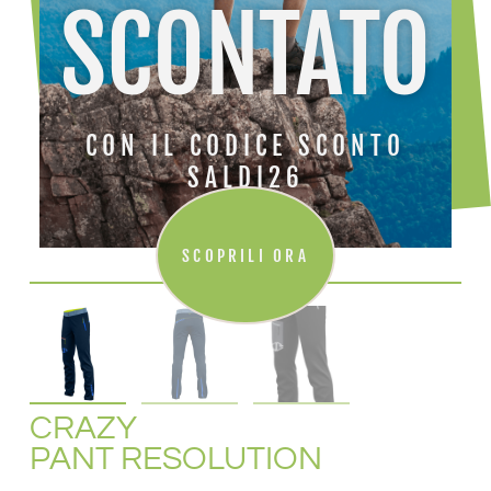
SCONTATO
CON IL CODICE SCONTO
SALDI26
SCOPRILI ORA
CRAZY
PANT RESOLUTION