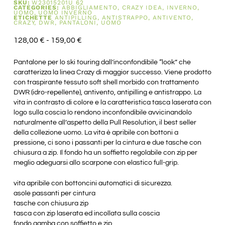
SKU:
W23015201U 62
CATEGORIES:
ABBIGLIAMENTO
,
CRAZY IDEA
,
INVERNO
,
UOMO
,
UOMO INVERNO
ETICHETTE
ANTIPILLING
,
ANTISTRAPPO
,
ANTIVENTO
,
CRAZY
,
DWR
,
PANTALONI
,
UOMO
128,00
€
-
159,00
€
Pantalone per lo ski touring dall’inconfondibile “look” che
caratterizza la linea Crazy di maggior successo. Viene prodotto
con traspirante tessuto soft shell morbido con trattamento
DWR (idro-repellente), antivento, antipilling e antistrappo. La
vita in contrasto di colore e la caratteristica tasca laserata con
logo sulla coscia lo rendono inconfondibile avvicinandolo
naturalmente all’aspetto della Pull Resolution, il best seller
della collezione uomo. La vita è apribile con bottoni a
pressione, ci sono i passanti per la cintura e due tasche con
chiusura a zip. Il fondo ha un soffietto regolabile con zip per
meglio adeguarsi allo scarpone con elastico full-grip.
vita apribile con bottoncini automatici di sicurezza.
asole passanti per cintura
tasche con chiusura zip
tasca con zip laserata ed incollata sulla coscia
fondo gamba con soffietto e zip