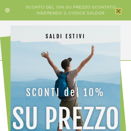
SCONTO DEL 10% SU PREZZO SCONTATO
INSERENDO IL CODICE SALDI26
SALDI ESTIVI
HOME
/
UOMO
/ CRAZY PANT ZENITH
SCONTI del 10%
-30%
SU PREZZO