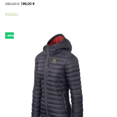
280,00
€
196,00
€
SCEGLI
-30%