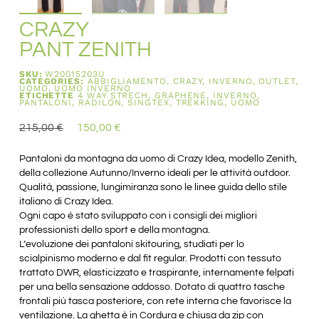
CRAZY
PANT ZENITH
SKU:
W20015203U
CATEGORIES:
ABBIGLIAMENTO
,
CRAZY
,
INVERNO
,
OUTLET
,
UOMO
,
UOMO INVERNO
ETICHETTE
4 WAY STRECH
,
GRAPHENE
,
INVERNO
,
PANTALONI
,
RADILON
,
SINGTEX
,
TREKKING
,
UOMO
215,00
€
150,00
€
Pantaloni da montagna da uomo di Crazy Idea, modello Zenith,
della collezione Autunno/Inverno ideali per le attività outdoor.
Qualità, passione, lungimiranza sono le linee guida dello stile
italiano di Crazy Idea.
Ogni capo è stato sviluppato con i consigli dei migliori
professionisti dello sport e della montagna.
L’evoluzione dei pantaloni skitouring, studiati per lo
scialpinismo moderno e dal fit regular. Prodotti con tessuto
trattato DWR, elasticizzato e traspirante, internamente felpati
per una bella sensazione addosso. Dotato di quattro tasche
frontali più tasca posteriore, con rete interna che favorisce la
ventilazione. La ghetta è in Cordura e chiusa da zip con