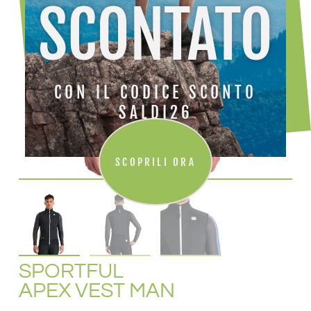
SCONTATO
CON IL CODICE SCONTO
SALDI26
SCOPRILI ORA
SPORTFUL
APEX VEST MAN