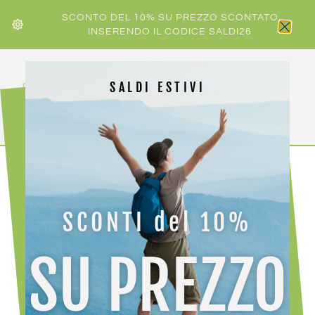
SCONTO DEL 10% SU PREZZO SCONTATO
INSERENDO IL CODICE SALDI26
SALDI ESTIVI
HOME
/
UOMO
/ SPORTFUL APEX VEST MAN
SCONTI del 10%
SU PREZZO