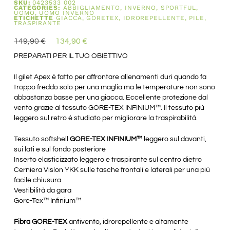
SKU:
0423533 002
CATEGORIES:
ABBIGLIAMENTO
,
INVERNO
,
SPORTFUL
,
UOMO
,
UOMO INVERNO
ETICHETTE
GIACCA
,
GORETEX
,
IDROREPELLENTE
,
PILE
,
TRASPIRANTE
149,90
€
134,90
€
PREPARATI PER IL TUO OBIETTIVO
Il gilet Apex è fatto per affrontare allenamenti duri quando fa
troppo freddo solo per una maglia ma le temperature non sono
abbastanza basse per una giacca. Eccellente protezione dal
vento grazie al tessuto GORE-TEX INFINIUM™. Il tessuto più
leggero sul retro è studiato per migliorare la traspirabilità.
Tessuto softshell
GORE-TEX INFINIUM™
leggero sul davanti,
sui lati e sul fondo posteriore
Inserto elasticizzato leggero e traspirante sul centro dietro
Cerniera Vislon YKK sulle tasche frontali e laterali per una più
facile chiusura
Vestibilità da gara
Gore-Tex™ Infinium™
Fibra GORE-TEX
antivento, idrorepellente e altamente