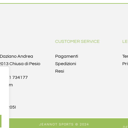
CUSTOMER SERVICE
LE
i Daziano Andrea
Pagamenti
Te
12013 Chiusa di Pesio
Spedizioni
Pr
Resi
9 0171 734177
rt.com
t
48
3D205I
JEANNOT SPORTS © 2024
DE