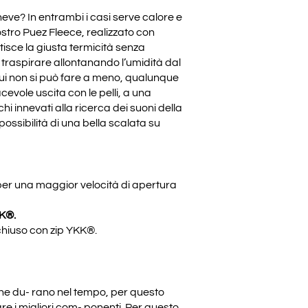
neve? In entrambi i casi serve calore e
nostro Puez Fleece, realizzato con
tisce la giusta termicità senza
 traspirare allontanando l’umidità dal
i non si può fare a meno, qualunque
cevole uscita con le pelli, a una
hi innevati alla ricerca dei suoni della
ossibilità di una bella scalata su
per una maggior velocità di apertura
K®.
chiuso con zip YKK®.
che du- rano nel tempo, per questo
e i migliori com- ponenti. Per questo