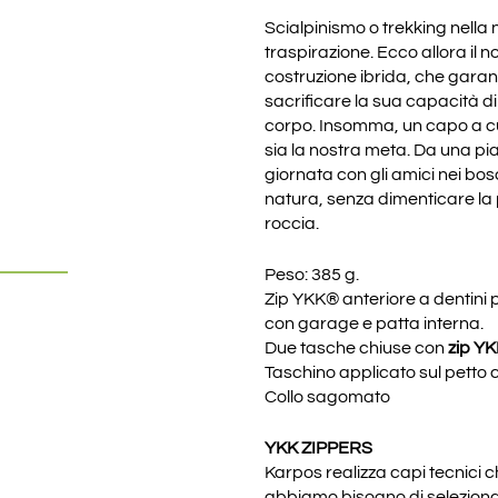
Scialpinismo o trekking nella 
traspirazione. Ecco allora il 
costruzione ibrida, che garan
sacrificare la sua capacità di
corpo. Insomma, un capo a cu
sia la nostra meta. Da una pia
giornata con gli amici nei bosc
natura, senza dimenticare la p
roccia.
Peso: 385 g.
Zip YKK® anteriore a dentini 
con garage e patta interna.
Due tasche chiuse con
zip YK
Taschino applicato sul petto 
Collo sagomato
YKK ZIPPERS
Karpos realizza capi tecnici 
abbiamo bisogno di selezionar