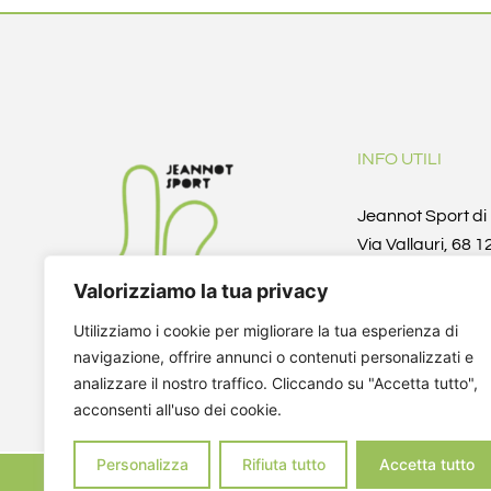
INFO UTILI
Jeannot Sport d
Via Vallauri, 68 
(CN)
Valorizziamo la tua privacy
Telefono/Fax +3
info@jeannotspo
Utilizziamo i cookie per migliorare la tua esperienza di
fantinoi@yahoo.i
navigazione, offrire annunci o contenuti personalizzati e
P.IVA 041366000
analizzare il nostro traffico. Cliccando su "Accetta tutto",
acconsenti all'uso dei cookie.
CF DZNNDR72A1
Personalizza
Rifiuta tutto
Accetta tutto