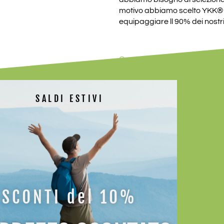
motivo abbiamo scelto YKK® l
equipaggiare ll 90% dei nostri
Quantità
TAGLIA
SALDI ESTIVI
COLORE
AGGIUNGI A
SCONTI del 10%