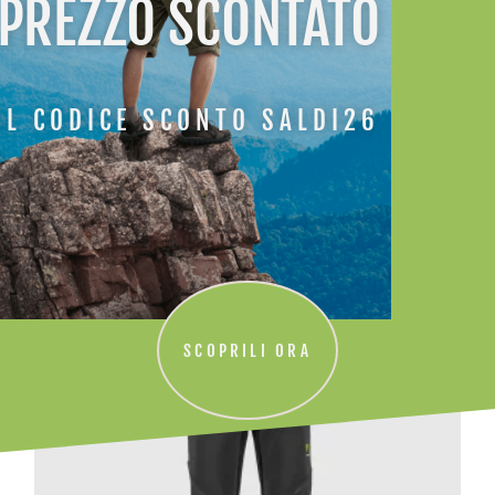
 PREZZO SCONTATO
IL CODICE SCONTO SALDI26
ATI
-30%
SCOPRILI ORA