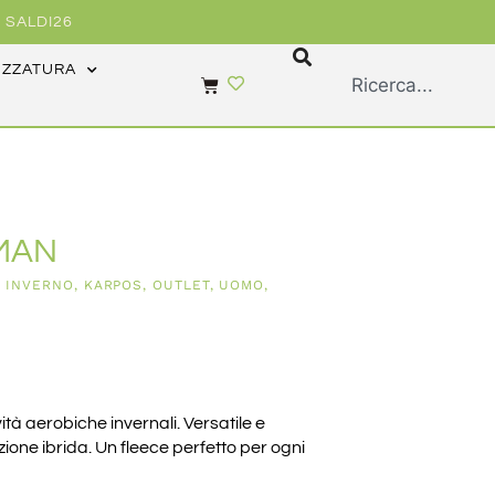
 SALDI26
EZZATURA
MAN
,
INVERNO
,
KARPOS
,
OUTLET
,
UOMO
,
vità aerobiche invernali. Versatile e
zione ibrida. Un fleece perfetto per ogni