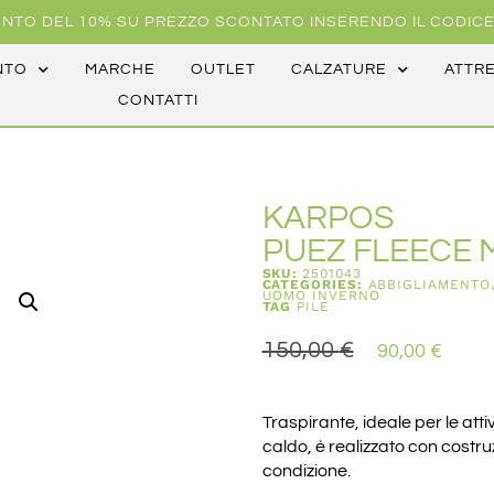
NTO DEL 10% SU PREZZO SCONTATO INSERENDO IL CODICE
NTO
MARCHE
OUTLET
CALZATURE
ATTR
CONTATTI
KARPOS
PUEZ FLEECE 
SKU:
2501043
CATEGORIES:
ABBIGLIAMENTO
UOMO INVERNO
TAG
PILE
150,00
€
90,00
€
Traspirante, ideale per le atti
caldo, è realizzato con costru
condizione.