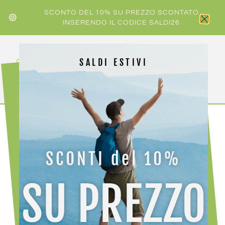
SCONTO DEL 10% SU PREZZO SCONTATO
INSERENDO IL CODICE SALDI26
SALDI ESTIVI
HOME
/
DONNA
/ REDELK JACKETS TYNDALL W
SCONTI del 10%
SU PREZZO