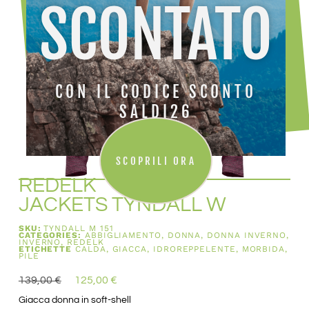
SCONTATO
CON IL CODICE SCONTO
SALDI26
SCOPRILI ORA
REDELK
JACKETS TYNDALL W
SKU:
TYNDALL M 151
CATEGORIES:
ABBIGLIAMENTO
,
DONNA
,
DONNA INVERNO
,
INVERNO
,
REDELK
ETICHETTE
CALDA
,
GIACCA
,
IDROREPPELENTE
,
MORBIDA
,
PILE
139,00
€
125,00
€
Giacca donna in soft-shell