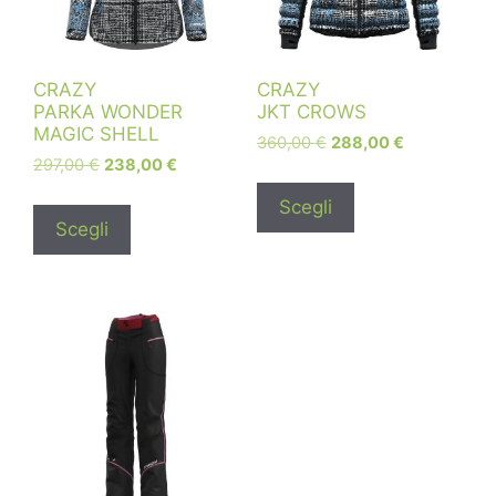
CRAZY
CRAZY
PARKA WONDER
JKT CROWS
MAGIC SHELL
360,00
€
288,00
€
297,00
€
238,00
€
Scegli
Scegli