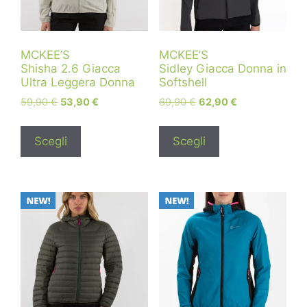
MCKEE’S
MCKEE’S
Shisha 2.6 Giacca
Sidley Giacca Donna in
Ultra Leggera Donna
Softshell
59,90
€
53,90
€
69,90
€
62,90
€
Scegli
Scegli