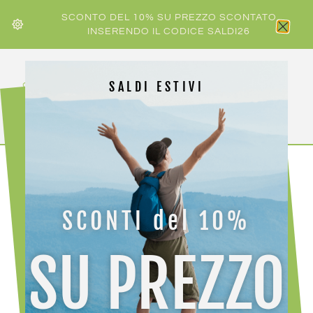
SCONTO DEL 10% SU PREZZO SCONTATO
INSERENDO IL CODICE SALDI26
SALDI ESTIVI
Home
/ DONNA
SCONTI del 10%
DONNA
SU PREZZO
Visualizzazione di 1-45 di 219 risultati