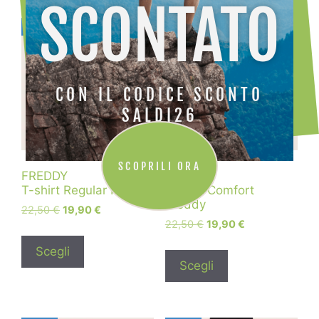
SCONTATO
CON IL CODICE SCONTO
SALDI26
SCOPRILI ORA
FREDDY
FREDDY
T-shirt Regular Freddy
T-shirt Comfort
Freddy
22,50
€
19,90
€
22,50
€
19,90
€
Scegli
Scegli