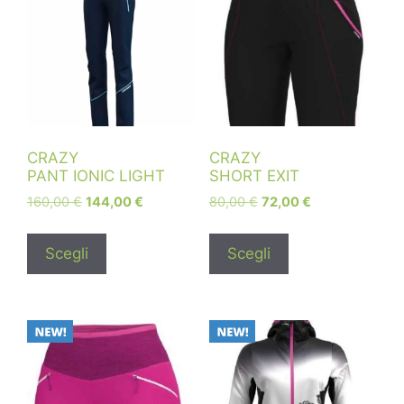
CRAZY
CRAZY
PANT IONIC LIGHT
SHORT EXIT
160,00
€
144,00
€
80,00
€
72,00
€
Scegli
Scegli