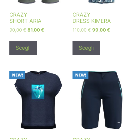
CRAZY
CRAZY
SHORT ARIA
DRESS KIMERA
90,00
€
81,00
€
110,00
€
99,00
€
Scegli
Scegli