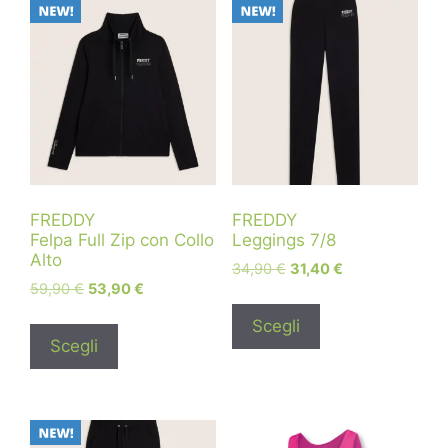
FREDDY
FREDDY
Felpa Full Zip con Collo
Leggings 7/8
Alto
34,90
€
31,40
€
59,90
€
53,90
€
Scegli
Scegli