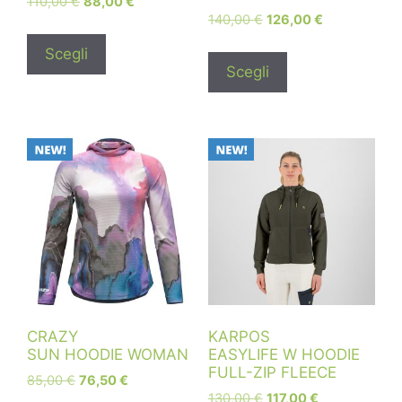
110,00
€
88,00
€
140,00
€
126,00
€
Scegli
Scegli
CRAZY
KARPOS
SUN HOODIE WOMAN
EASYLIFE W HOODIE
FULL-ZIP FLEECE
85,00
€
76,50
€
130,00
€
117,00
€