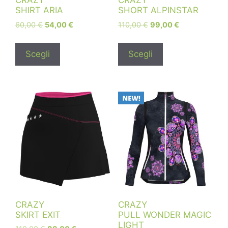
CRAZY
CRAZY
SHIRT ARIA
SHORT ALPINSTAR
60,00
€
54,00
€
110,00
€
99,00
€
Scegli
Scegli
CRAZY
CRAZY
SKIRT EXIT
PULL WONDER MAGIC
LIGHT