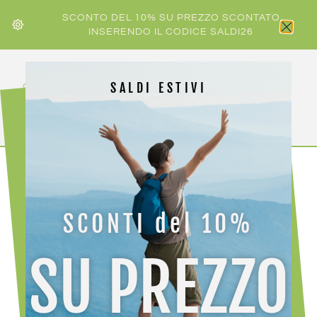
SCONTO DEL 10% SU PREZZO SCONTATO
INSERENDO IL CODICE SALDI26
SALDI ESTIVI
HOME
/
ACCESSORI ATTREZZATURA
/
TREKKING
/ RED
ELK PONCHO GIACCA PIOGGIA UNISEX
SCONTI del 10%
SU PREZZO