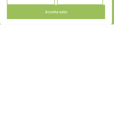
Accetta tutto
JEANNOT SPORTS © 2024
ALL RIGHTS RESERVED