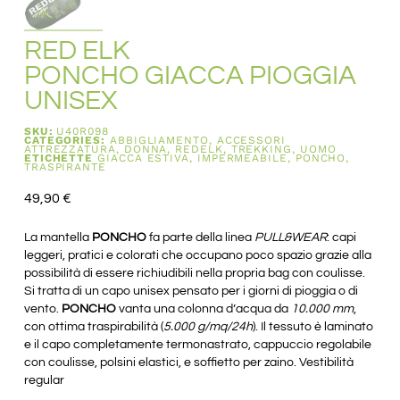
RED ELK
PONCHO GIACCA PIOGGIA
UNISEX
SKU:
U40R098
CATEGORIES:
ABBIGLIAMENTO
,
ACCESSORI
ATTREZZATURA
,
DONNA
,
REDELK
,
TREKKING
,
UOMO
ETICHETTE
GIACCA ESTIVA
,
IMPERMEABILE
,
PONCHO
,
TRASPIRANTE
49,90
€
La mantella
PONCHO
fa parte della linea
PULL&WEAR
: capi
leggeri, pratici e colorati che occupano poco spazio grazie alla
possibilità di essere richiudibili nella propria bag con coulisse.
Si tratta di un capo unisex pensato per i giorni di pioggia o di
vento.
PONCHO
vanta una colonna d’acqua da
10.000 mm
,
con ottima traspirabilità (
5.000 g/mq/24h
). Il tessuto è laminato
e il capo completamente termonastrato, cappuccio regolabile
con coulisse, polsini elastici, e soffietto per zaino. Vestibilità
regular