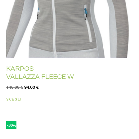
KARPOS
VALLAZZA FLEECE W
140,00
€
94,00
€
SCEGLI
-30%