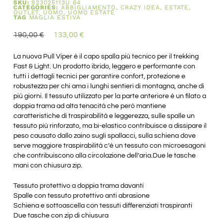
SKU:
S23025113U 64
CATEGORIES:
ABBIGLIAMENTO
,
CRAZY IDEA
,
ESTATE
,
OUTLET
,
UOMO
,
UOMO ESTATE
TAG
MAGLIA ESTIVA
190,00
€
133,00
€
La nuova Pull Viper è il capo spalla più tecnico per il trekking
Fast & Light. Un prodotto ibrido, leggero e performante con
tutti i dettagli tecnici per garantire confort, protezione e
robustezza per chi ama i lunghi sentieri di montagna, anche di
più giorni. Il tessuto utilizzato per la parte anteriore è un filato a
doppia trama ad alta tenacità che però mantiene
caratteristiche di traspirabilità e leggerezza, sulle spalle un
tessuto più rinforzato, ma bi-elastico contribuisce a dissipare il
peso causato dallo zaino sugli spallacci, sulla schiena dove
serve maggiore traspirabilità c’è un tessuto con microesagoni
che contribuiscono alla circolazione dell’aria.Due le tasche
mani con chiusura zip.
Tessuto protettivo a doppia trama davanti
Spalle con tessuto protettivo anti abrasione
Schiena e sottoascella con tessuti differenziati traspiranti
Due tasche con zip di chiusura