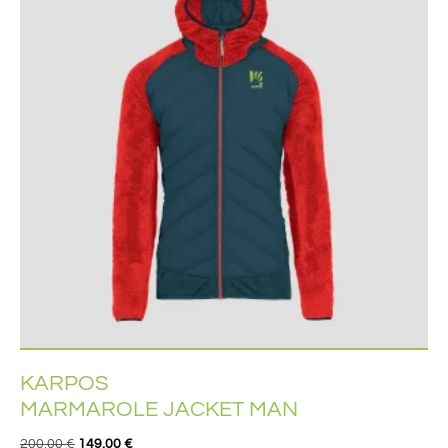
KARPOS
MARMAROLE JACKET MAN
200,00
€
149,00
€