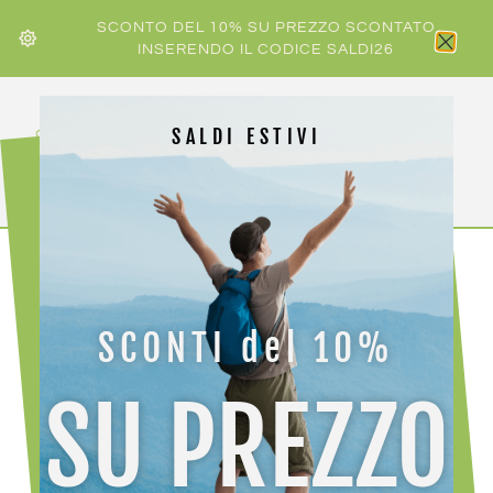
SCONTO DEL 10% SU PREZZO SCONTATO
INSERENDO IL CODICE SALDI26
SALDI ESTIVI
HOME
/
UOMO
/ CRAZY PULL VIPER MAN
SCONTI del 10%
-30%
SU PREZZO