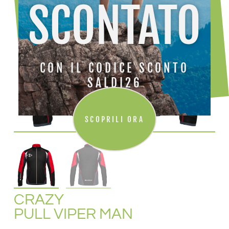
SCONTATO
CON IL CODICE SCONTO
SALDI26
SCOPRILI ORA
CRAZY
PULL VIPER MAN