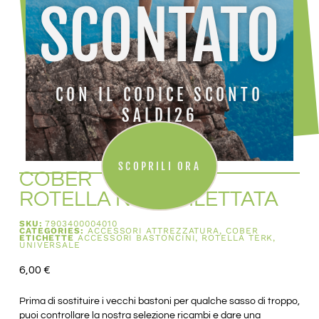
SCONTATO
CON IL CODICE SCONTO
SALDI26
SCOPRILI ORA
COBER
ROTELLA NERA FILETTATA
SKU:
7903400004010
CATEGORIES:
ACCESSORI ATTREZZATURA
,
COBER
ETICHETTE
ACCESSORI BASTONCINI
,
ROTELLA TERK
,
UNIVERSALE
6,00
€
Prima di sostituire i vecchi bastoni per qualche sasso di troppo,
puoi controllare la nostra selezione ricambi e dare una