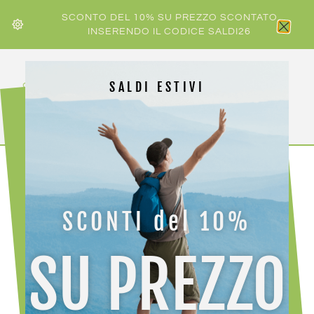
SCONTO DEL 10% SU PREZZO SCONTATO
INSERENDO IL CODICE SALDI26
SALDI ESTIVI
HOME
/
COBER
/ COBER ROTELLA NERA FILETTATA
SCONTI del 10%
SU PREZZO