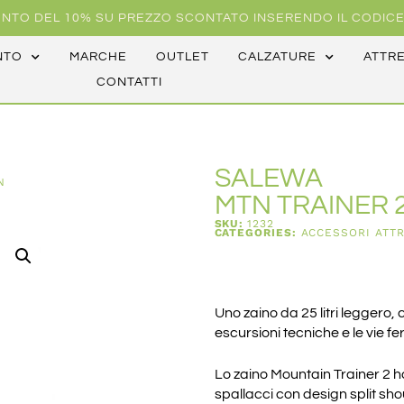
NTO DEL 10% SU PREZZO SCONTATO INSERENDO IL CODICE
NTO
MARCHE
OUTLET
CALZATURE
ATTR
CONTATTI
SALEWA
N
MTN TRAINER 
SKU:
1232
CATEGORIES:
ACCESSORI ATT
Uno zaino da 25 litri leggero,
escursioni tecniche e le vie fe
Lo zaino Mountain Trainer 2 h
spallacci con design split sho