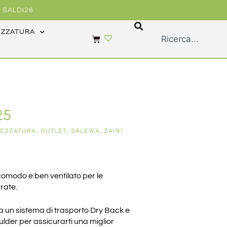
 SALDI26
EZZATURA
25
REZZATURA
,
OUTLET
,
SALEWA
,
ZAINI
 comodo e ben ventilato per le
rrate.
a un sistema di trasporto Dry Back e
ulder per assicurarti una miglior