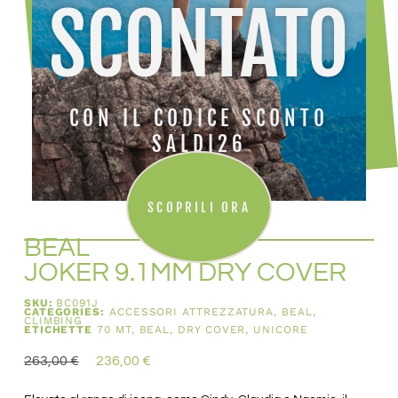
SCONTATO
CON IL CODICE SCONTO
SALDI26
SCOPRILI ORA
BEAL
JOKER 9.1MM DRY COVER
SKU:
BC091J
CATEGORIES:
ACCESSORI ATTREZZATURA
,
BEAL
,
CLIMBING
ETICHETTE
70 MT
,
BEAL
,
DRY COVER
,
UNICORE
263,00
€
236,00
€