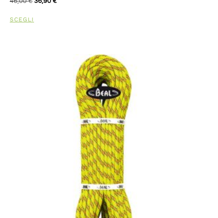
46,00
€
36,90
€
SCEGLI