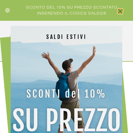
SCONTO DEL 10% SU PREZZO SCONTATO
INSERENDO IL CODICE SALDI26
SALDI ESTIVI
HOME
/
ACCESSORI ATTREZZATURA
/
CLIMBING
/ BEAL
JOKER 9.1MM DRY COVER
SCONTI del 10%
SU PREZZO