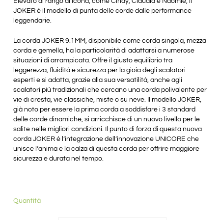
Elevato al rango di icona, come Cindy, Claudia e Naomie, il
JOKER è il modello di punta delle corde dalle performance
leggendarie.
La corda JOKER 9.1MM, disponibile come corda singola, mezza
corda e gemella, ha la particolarità di adattarsi a numerose
situazioni di arrampicata. Offre il giusto equilibrio tra
leggerezza, fluidità e sicurezza per la gioia degli scalatori
esperti e si adatta, grazie alla sua versatilità, anche agli
scalatori più tradizionali che cercano una corda polivalente per
vie di cresta, vie classiche, miste o su neve. Il modello JOKER,
già noto per essere la prima corda a soddisfare i 3 standard
delle corde dinamiche, si arricchisce di un nuovo livello per le
salite nelle migliori condizioni. Il punto di forza di questa nuova
corda JOKER è l’integrazione dell’innovazione UNICORE che
unisce l’anima e la calza di questa corda per offrire maggiore
sicurezza e durata nel tempo.
Quantità