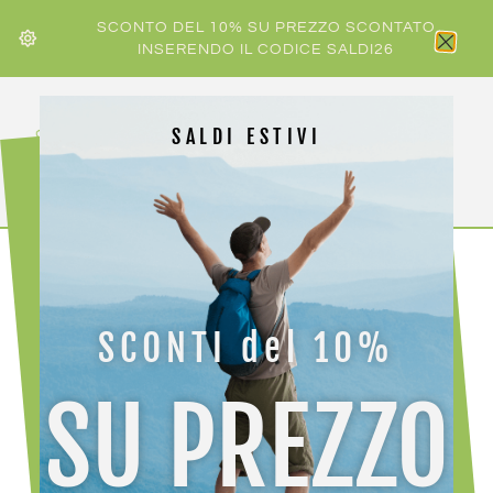
SCONTO DEL 10% SU PREZZO SCONTATO
INSERENDO IL CODICE SALDI26
SALDI ESTIVI
HOME
/
ATK
/ ATK PAPERA PER BASTONCINI CARBON
SCONTI del 10%
SU PREZZO