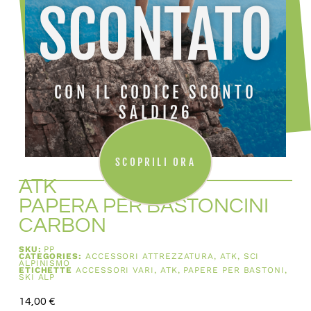
SCONTATO
CON IL CODICE SCONTO
SALDI26
SCOPRILI ORA
ATK
PAPERA PER BASTONCINI
CARBON
SKU:
PP
CATEGORIES:
ACCESSORI ATTREZZATURA
,
ATK
,
SCI
ALPINISMO
ETICHETTE
ACCESSORI VARI
,
ATK
,
PAPERE PER BASTONI
,
SKI ALP
14,00
€