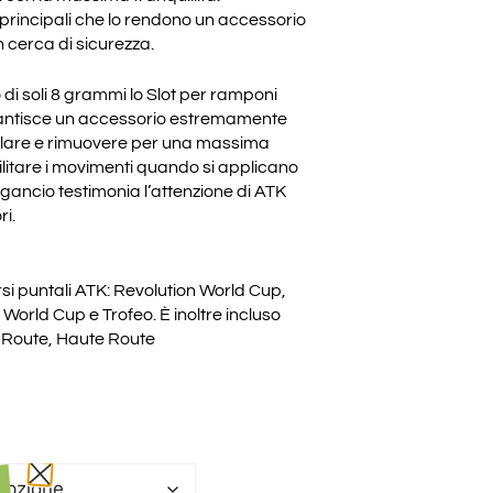
 principali che lo rendono un accessorio
in cerca di sicurezza.
di soli 8 grammi lo Slot per ramponi
arantisce un accessorio estremamente
llare e rimuovere per una massima
cilitare i movimenti quando si applicano
 gancio testimonia l’attenzione di ATK
i.
si puntali ATK: Revolution World Cup,
World Cup e Trofeo. È inoltre incluso
e Route, Haute Route