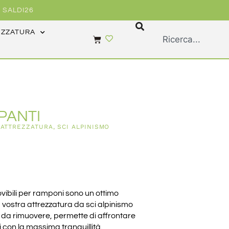
 SALDI26
EZZATURA
PANTI
,
ATTREZZATURA
,
SCI ALPINISMO
bili per ramponi sono un ottimo
vostra attrezzatura da sci alpinismo
e da rimuovere, permette di affrontare
ili con la massima tranquillità.