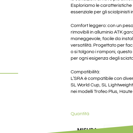
Esploriamo le caratteristiche
essenziale per gli scialpinisti 
Comfort leggero: con un peso 
rimovibili in alluminio ATK g
maneggevole, facile da insta
versatilità. Progettato per fa
o si tolgono i ramponi, questo
per ogni esigenza degli sciator
Compatibilità:
L’SRA è compatibile con diver
SL World Cup, SL Lightweight 
nei modelli Trofeo Plus, Haut
Quantità
MISURA