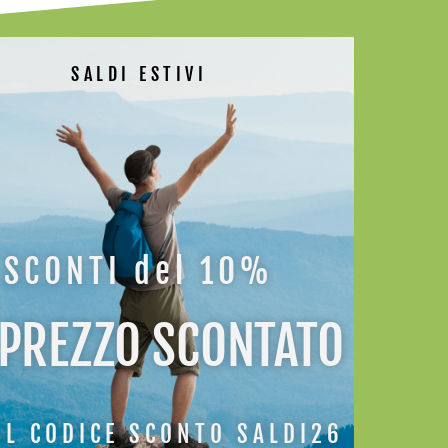
SALDI ESTIVI
AGGIUNGI A
SCONTI del 10%
 PREZZO SCONTATO
ATI
IL CODICE SCONTO SALDI26