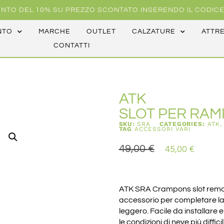
NTO DEL 10% SU PREZZO SCONTATO INSERENDO IL CODICE
NTO
MARCHE
OUTLET
CALZATURE
ATTR
CONTATTI
ATK
SLOT PER RAM
SKU:
SRA
CATEGORIES:
ATK
TAG
ACCESSORI VARI
49,00
€
45,00
€
ATK SRA Crampons slot removi
accessorio per completare la 
leggero. Facile da installare 
le condizioni di neve più diffic