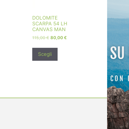
DOLOMITE
SCARPA 54 LH
CANVAS MAN
115,00
€
80,00
€
SU
Scegli
CON 