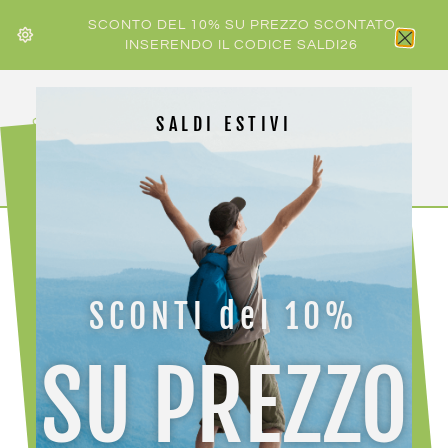
SCONTO DEL 10% SU PREZZO SCONTATO
INSERENDO IL CODICE SALDI26
SALDI ESTIVI
Home
/ Prodotti taggati “ski alpinismo”
SCONTI del 10%
ski alpinismo
SU PREZZO
Visualizzazione del risultato