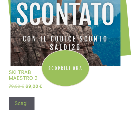
SCONTATO
CON IL CODICE SCONTO
SALDI26
SCOPRILI ORA
SKI TRAB
MAESTRO 2
79,90
€
69,00
€
Scegli