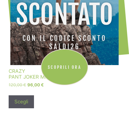
SCONTATO
CON IL CODICE SCONTO
SALDI26
SCOPRILI ORA
CRAZY
PANT JOKER MAN
120,00
€
96,00
€
Scegli