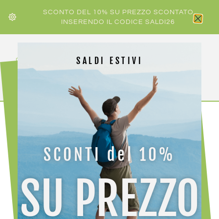
SCONTO DEL 10% SU PREZZO SCONTATO
INSERENDO IL CODICE SALDI26
SALDI ESTIVI
Home
/ Prodotti taggati “ICONA”
SCONTI del 10%
ICONA
SU PREZZO
Visualizzazione del risultato