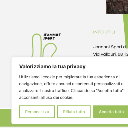
INFO UTILI
Jeannot Sport d
Via Vallauri, 68 
(CN)
Valorizziamo la tua privacy
Telefono/Fax +3
info@jeannotspo
Utilizziamo i cookie per migliorare la tua esperienza di
fantinoi@yahoo.i
navigazione, offrire annunci o contenuti personalizzati e
P.IVA 041366000
analizzare il nostro traffico. Cliccando su "Accetta tutto",
acconsenti all'uso dei cookie.
CF DZNNDR72A1
Personalizza
Rifiuta tutto
Accetta tutto