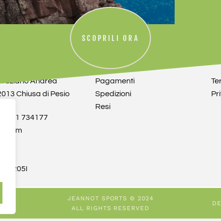
SCOPRILI ORA
CUSTOMER SERVICE
LE
i Daziano Andrea
Pagamenti
Te
12013 Chiusa di Pesio
Spedizioni
Pr
Resi
9 0171 734177
rt.com
t
48
3D205I
JEANNOT SPORTS © 2024
DE
ALL RIGHTS RESERVED