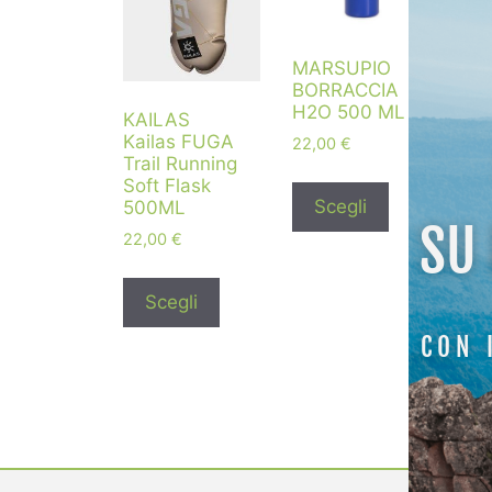
MARSUPIO
BORRACCIA
H2O 500 ML
KAILAS
Kailas FUGA
22,00
€
Trail Running
Soft Flask
Scegli
500ML
SU
22,00
€
Scegli
CON 