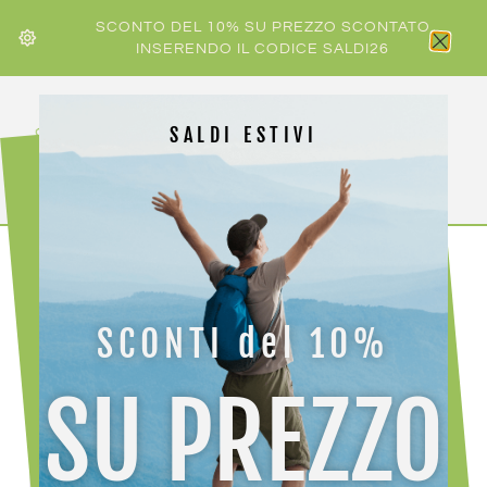
SCONTO DEL 10% SU PREZZO SCONTATO
INSERENDO IL CODICE SALDI26
SALDI ESTIVI
HOME
/
ACCESSORI
ABBIGLIAMENTO
/
GUANTI
/ SPORTFUL SUBZERO 3F
GLOVES
SCONTI del 10%
SU PREZZO