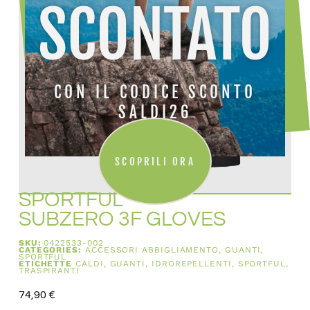
SCONTATO
CON IL CODICE SCONTO
SALDI26
SCOPRILI ORA
SPORTFUL
SUBZERO 3F GLOVES
SKU:
0422533-002
CATEGORIES:
ACCESSORI ABBIGLIAMENTO
,
GUANTI
,
SPORTFUL
ETICHETTE
CALDI
,
GUANTI
,
IDROREPELLENTI
,
SPORTFUL
,
TRASPIRANTI
74,90
€