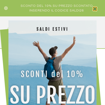
SCONTO DEL 10% SU PREZZO SCONTATO
INSERENDO IL CODICE SALDI26
SALDI ESTIVI
HOME
/
SKI TRAB
/ SKI TRAB BASTONE VERTICAL
CARBON
SCONTI del 10%
SU PREZZO