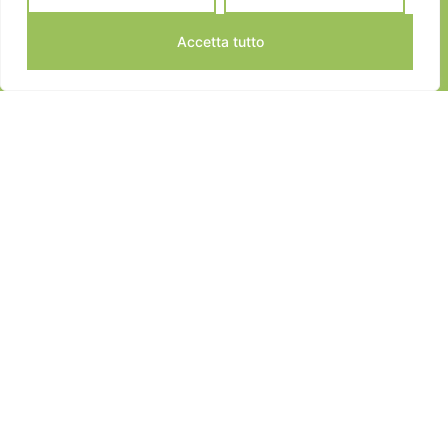
Accetta tutto
JEANNOT SPORTS © 2024
ALL RIGHTS RESERVED