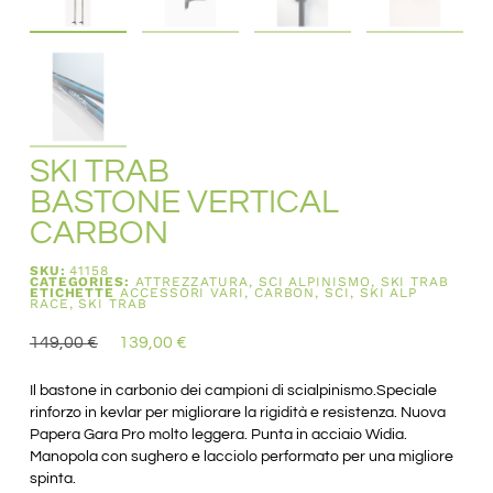
SKI TRAB
BASTONE VERTICAL
CARBON
SKU:
41158
CATEGORIES:
ATTREZZATURA
,
SCI ALPINISMO
,
SKI TRAB
ETICHETTE
ACCESSORI VARI
,
CARBON
,
SCI
,
SKI ALP
RACE
,
SKI TRAB
149,00
€
139,00
€
Il bastone in carbonio dei campioni di scialpinismo.Speciale
rinforzo in kevlar per migliorare la rigidità e resistenza. Nuova
Papera Gara Pro molto leggera. Punta in acciaio Widia.
Manopola con sughero e lacciolo performato per una migliore
spinta.