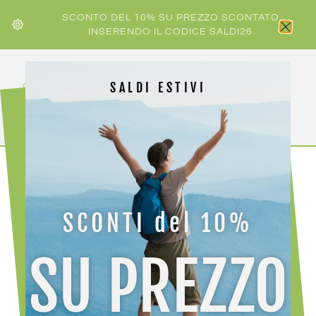
SCONTO DEL 10% SU PREZZO SCONTATO
INSERENDO IL CODICE SALDI26
SALDI ESTIVI
HOME
/
SCARPA
/ SCARPA SPIN PLANET
SCONTI del 10%
SU PREZZO