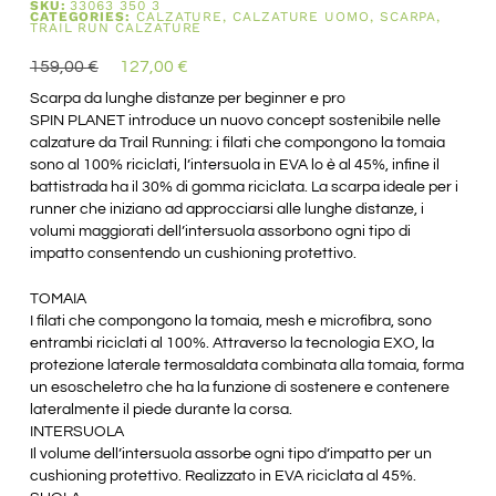
SKU:
33063 350 3
CATEGORIES:
CALZATURE
,
CALZATURE UOMO
,
SCARPA
,
TRAIL RUN CALZATURE
159,00
€
127,00
€
Scarpa da lunghe distanze per beginner e pro
SPIN PLANET introduce un nuovo concept sostenibile nelle
calzature da Trail Running: i filati che compongono la tomaia
sono al 100% riciclati, l’intersuola in EVA lo è al 45%, infine il
battistrada ha il 30% di gomma riciclata. La scarpa ideale per i
runner che iniziano ad approcciarsi alle lunghe distanze, i
volumi maggiorati dell’intersuola assorbono ogni tipo di
impatto consentendo un cushioning protettivo.
TOMAIA
I filati che compongono la tomaia, mesh e microfibra, sono
entrambi riciclati al 100%. Attraverso la tecnologia EXO, la
protezione laterale termosaldata combinata alla tomaia, forma
un esoscheletro che ha la funzione di sostenere e contenere
lateralmente il piede durante la corsa.
INTERSUOLA
Il volume dell’intersuola assorbe ogni tipo d’impatto per un
cushioning protettivo. Realizzato in EVA riciclata al 45%.