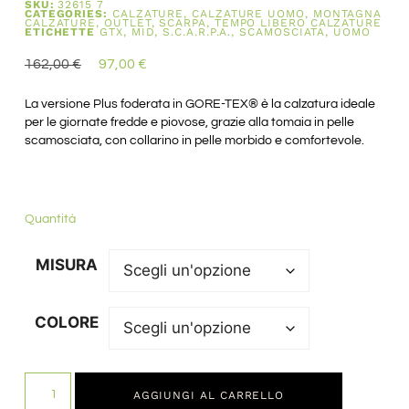
SKU:
32615 7
CATEGORIES:
CALZATURE
,
CALZATURE UOMO
,
MONTAGNA
CALZATURE
,
OUTLET
,
SCARPA
,
TEMPO LIBERO CALZATURE
ETICHETTE
GTX
,
MID
,
S.C.A.R.P.A.
,
SCAMOSCIATA
,
UOMO
162,00
€
97,00
€
La versione Plus foderata in GORE-TEX® è la calzatura ideale
per le giornate fredde e piovose, grazie alla tomaia in pelle
scamosciata, con collarino in pelle morbido e comfortevole.
Quantità
MISURA
COLORE
AGGIUNGI AL CARRELLO