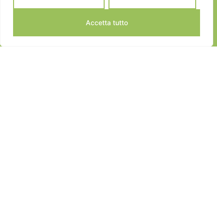
Accetta tutto
JEANNOT SPORTS © 2024
ALL RIGHTS RESERVED
DEVELOPED BY EDISOFT