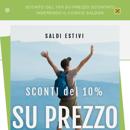
SCONTO DEL 10% SU PREZZO SCONTATO
INSERENDO IL CODICE SALDI26
SALDI ESTIVI
HOME
/
SCARPA
/ SCARPA MOJITO PLUS GTX
SCONTI del 10%
-40%
SU PREZZO