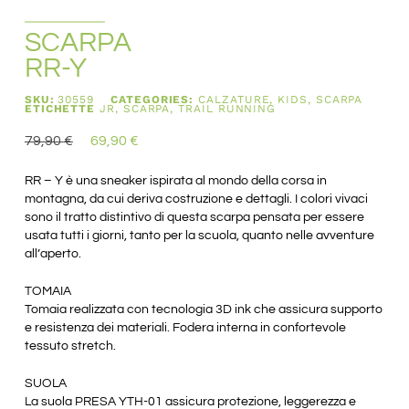
SCARPA
RR-Y
SKU:
30559
CATEGORIES:
CALZATURE
,
KIDS
,
SCARPA
ETICHETTE
JR
,
SCARPA
,
TRAIL RUNNING
79,90
€
69,90
€
RR – Y è una sneaker ispirata al mondo della corsa in
montagna, da cui deriva costruzione e dettagli. I colori vivaci
sono il tratto distintivo di questa scarpa pensata per essere
usata tutti i giorni, tanto per la scuola, quanto nelle avventure
all’aperto.
TOMAIA
Tomaia realizzata con tecnologia 3D ink che assicura supporto
e resistenza dei materiali. Fodera interna in confortevole
tessuto stretch.
SUOLA
La suola PRESA YTH-01 assicura protezione, leggerezza e