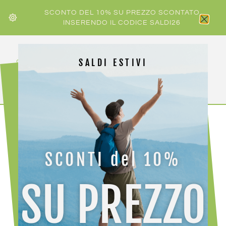
SCONTO DEL 10% SU PREZZO SCONTATO
INSERENDO IL CODICE SALDI26
SALDI ESTIVI
HOME
/
SCARPA
/ SCARPA RR-Y
SCONTI del 10%
SU PREZZO