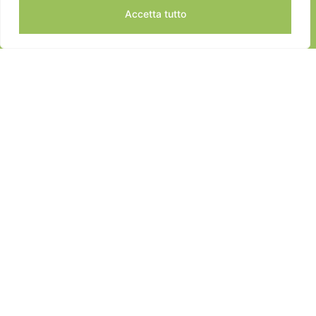
Accetta tutto
JEANNOT SPORTS © 2024
ALL RIGHTS RESERVED
DEVELOPED BY EDISOFT