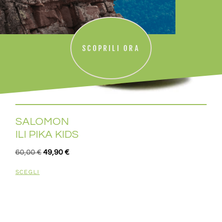
SCOPRILI ORA
SALOMON
ILI PIKA KIDS
60,00
€
49,90
€
SCEGLI