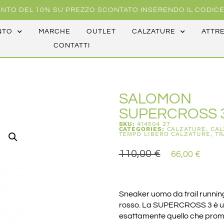
NTO DEL 10% SU PREZZO SCONTATO INSERENDO IL CODICE
NTO
MARCHE
OUTLET
CALZATURE
ATTR
CONTATTI
SALOMON
SUPERCROSS 
SKU:
414504 27
CATEGORIES:
CALZATURE
,
CAL
TEMPO LIBERO CALZATURE
,
TR
110,00
€
66,00
€
Sneaker uomo da trail running
rosso. La SUPERCROSS 3 è un
esattamente quello che promet