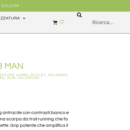
 SALDI26
EZZATURA
3 MAN
ZATURE UOMO
,
OUTLET
,
SALOMON
,
AIL RUN CALZATURE
 antracite con contrasti bianco e
a scarpa da trail running che fa
te. Grip potente che amplifica il