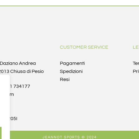
CUSTOMER SERVICE
LE
i Daziano Andrea
Pagamenti
Te
12013 Chiusa di Pesio
Spedizioni
Pr
Resi
9 0171 734177
rt.com
t
48
3D205I
JEANNOT SPORTS © 2024