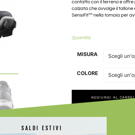
contatto con il terreno e offre
calzata che avvolge il tallone 
SensiFit™ nella tomaia per av
Quantità
MISURA
COLORE
AGGIUNGI AL CARRE
SALDI ESTIVI