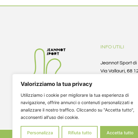
INFO UTILI
Jeannot Sport d
Via Vallauri, 68 
(CN)
Valorizziamo la tua privacy
Telefono/Fax +3
info@jeannotspo
Utilizziamo i cookie per migliorare la tua esperienza di
fantinoi@yahoo.i
navigazione, offrire annunci o contenuti personalizzati e
P.IVA 041366000
analizzare il nostro traffico. Cliccando su "Accetta tutto",
acconsenti all'uso dei cookie.
CF DZNNDR72A1
Personalizza
Rifiuta tutto
Accetta tutto