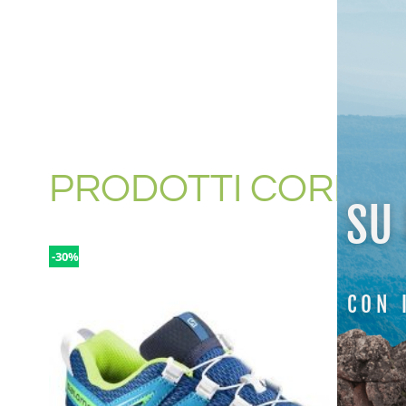
PRODOTTI CORREL
SU
-30%
CON 