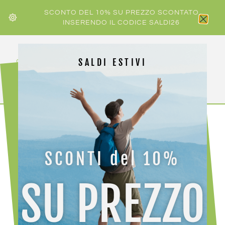
SCONTO DEL 10% SU PREZZO SCONTATO
INSERENDO IL CODICE SALDI26
SALDI ESTIVI
HOME
/
SALOMON
/ SALOMON RC8
SCONTI del 10%
SU PREZZO