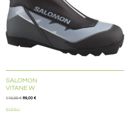
SALOMON
VITANE W
110,00
€
89,00
€
SCEGLI