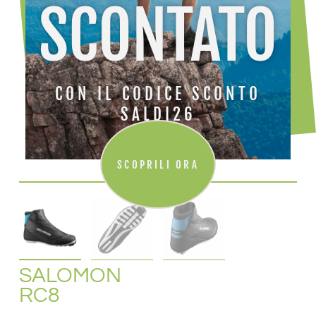
SCONTATO
CON IL CODICE SCONTO
SALDI26
SCOPRILI ORA
SALOMON
RC8