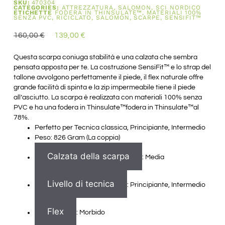
SKU:
470304
CATEGORIES:
ATTREZZATURA
,
SALOMON
,
SCI NORDICO
ETICHETTE
FODERA IN THINSULATE™
,
MATERIALI 100%
SENZA PVC
,
RICICLATO
,
SALOMON
,
SCARPE
,
SENSIFIT™
160,00
€
139,00
€
Questa scarpa coniuga stabilità e una calzata che sembra
pensata apposta per te. La costruzione SensiFit™ e lo strap del
tallone avvolgono perfettamente il piede, il flex naturale offre
grande facilità di spinta e la zip impermeabile tiene il piede
all’asciutto. La scarpa è realizzata con materiali 100% senza
PVC e ha una fodera in Thinsulate™fodera in Thinsulate™al
78%.
Perfetto per
Tecnica classica,
Principiante, Intermedio
Peso: 826 Gram (La coppia)
Calzata della scarpa
: Media
Livello di tecnica
: Principiante, Intermedio
Flex
: Morbido