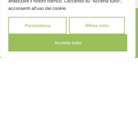
analizzare il nostro traffico. Cliccando su "Accetta tutto",
acconsenti all'uso dei cookie.
Personalizza
Rifiuta tutto
Accetta tutto
JEANNOT SPORTS © 2024
ALL RIGHTS RESERVED