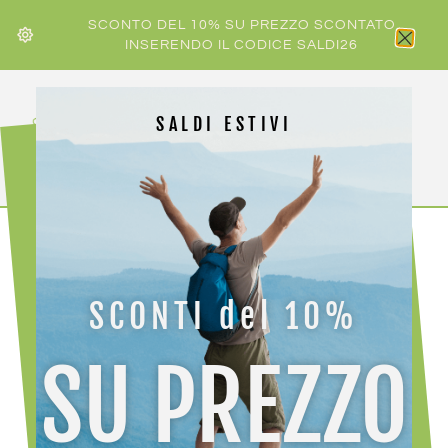
SCONTO DEL 10% SU PREZZO SCONTATO
INSERENDO IL CODICE SALDI26
SALDI ESTIVI
HOME
/
SALOMON
/ SALOMON ILI PIKA KIDS
SCONTI del 10%
SU PREZZO