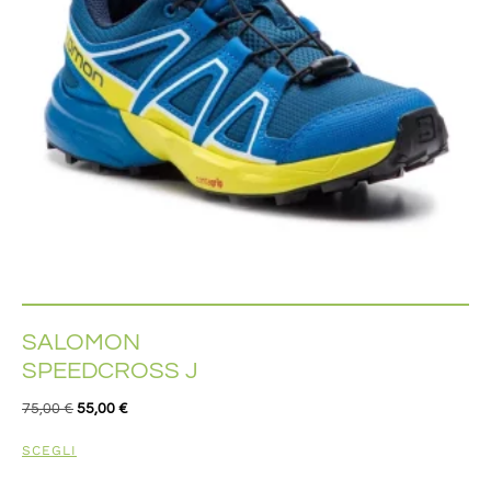
SALOMON
SPEEDCROSS J
75,00
€
55,00
€
SCEGLI