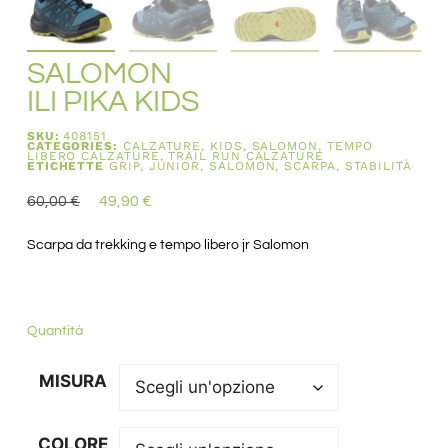
SALOMON
ILI PIKA KIDS
SKU:
408151
CATEGORIES:
CALZATURE
,
KIDS
,
SALOMON
,
TEMPO
LIBERO CALZATURE
,
TRAIL RUN CALZATURE
ETICHETTE
GRIP
,
JUNIOR
,
SALOMON
,
SCARPA
,
STABILITÀ
60,00
€
49,90
€
Scarpa da trekking e tempo libero jr Salomon
Quantità
MISURA
COLORE