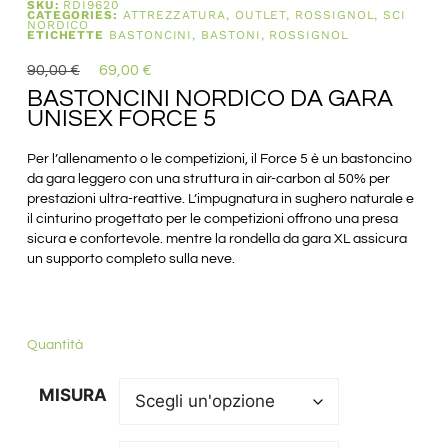
SKU:
RDI9620
CATEGORIES:
ATTREZZATURA
,
OUTLET
,
ROSSIGNOL
,
SCI
NORDICO
ETICHETTE
BASTONCINI
,
BASTONI
,
ROSSIGNOL
90,00
€
69,00
€
BASTONCINI NORDICO DA GARA
UNISEX FORCE 5
Per l’allenamento o le competizioni, il Force 5 è un bastoncino
da gara leggero con una struttura in air-carbon al 50% per
prestazioni ultra-reattive. L’impugnatura in sughero naturale e
il cinturino progettato per le competizioni offrono una presa
sicura e confortevole. mentre la rondella da gara XL assicura
un supporto completo sulla neve.
Quantità
MISURA