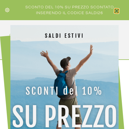
SCONTO DEL 10% SU PREZZO SCONTATO
INSERENDO IL CODICE SALDI26
SALDI ESTIVI
HOME
/
ROSSIGNOL
/ ROSSIGNOL FORCE 5
SCONTI del 10%
SU PREZZO