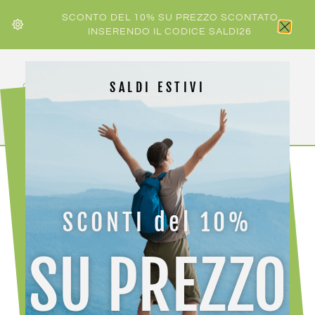
SCONTO DEL 10% SU PREZZO SCONTATO
INSERENDO IL CODICE SALDI26
SALDI ESTIVI
HOME
/
SCARPE
/ ROSSIGNOL VENOSK
SCONTI del 10%
SU PREZZO