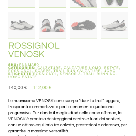
ROSSIGNOL
VENOSK
SKU:
RNNMA50
CATEGORIES:
CALZATURE
,
CALZATURE UOMO
,
ESTATE
,
ROSSIGNOL
,
SCARPE
,
TRAIL RUN CALZATURE
,
UOMO
ETICHETTE
ROSSIGNOL
,
SENSOR 3
,
TRAIL RUNNING
,
UOMO ESTATE
140,00
€
112,00
€
Le nuovissime VENOSK sono scarpe “door to trail” leggere,
traspiranti e ammortizzate per l’allenamento quotidiano
progressivo. Pur dando il meglio di sé nella corsa off-road, la
VENOSK è pronta a destreggiarsi dentro e fuori dai sentieri,
con un ottimo equilibrio tra calzata, prestazioni e aderenza, per
garantire la massima versatilità.