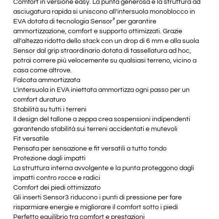
Comfort in versione easy. La punta generosa e la struttura ad
asciugatura rapida si uniscono all’intersuola monoblocco in
EVA dotata di tecnologia Sensor³ per garantire
ammortizzazione, comfort e supporto ottimizzati. Grazie
all’altezza ridotta dello stack con un drop di 6 mm e alla suola
Sensor dal grip straordinario dotata di tassellatura ad hoc,
potrai correre più velocemente su qualsiasi terreno, vicino a
casa come altrove.
Falcata ammortizzata
L’intersuola in EVA iniettata ammortizza ogni passo per un
comfort duraturo
Stabilità su tutti i terreni
Il design del tallone a zeppa crea sospensioni indipendenti
garantendo stabilità sui terreni accidentati e mutevoli
Fit versatile
Pensata per sensazione e fit versatili a tutto tondo
Protezione dagli impatti
La struttura interna avvolgente e la punta proteggono dagli
impatti contro rocce e radici
Comfort dei piedi ottimizzato
Gli inserti Sensor3 riducono i punti di pressione per fare
risparmiare energie e migliorare il comfort sotto i piedi
Perfetto equilibrio tra comfort e prestazioni