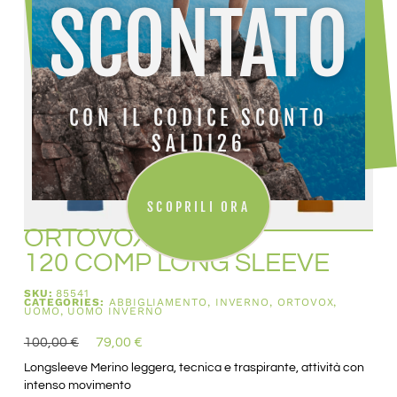
SCONTATO
CON IL CODICE SCONTO
SALDI26
SCOPRILI ORA
ORTOVOX
120 COMP LONG SLEEVE
SKU:
85541
CATEGORIES:
ABBIGLIAMENTO
,
INVERNO
,
ORTOVOX
,
UOMO
,
UOMO INVERNO
100,00
€
79,00
€
Longsleeve Merino leggera, tecnica e traspirante, attività con
intenso movimento