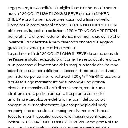
Leggerezza, funzionalità e la miglior lana Merino: con la nostra
nuova 120 COMP LIGHT LONG SLEEVE da uomo NAKED
SHEEP è pronta per nuove prestazioni ad altissimo livello!
Come per la premiata collezione 230 MERINO COMPETITION
abbiamo sviluppato la collezione 120 MERINO COMPETITION
per le attività che richiedono intenso movimento sia estive che
invernali. La collezione è però diventata ancora più leggera
grazie all’elevata quota di lana Merino!
La particolarità di 120 COMP LONG SLEEVE da uomo consiste
nell’essere stata realizzata praticamente senza cuciture grazie
a un processo di lavorazione della maglia in tondo che ha reso
possibile posizionare differenti spessori di materiale in diversi
punti del corpo. La fine nervatura di 120 g/m² MERINO assicura
a questa lunga maglietta intima funzionale una grande
elasticità e massima libertà di movimento, mentre una
struttura a rete particolarmente traspirante permette
un’ottimale circolazione dell’aria nei punti del corpo più
soggetti al surriscaldamento. Questo principio del body
mapping che consiste nell’impiegare diverse strutture di
tessuto in punti specifici assicura la massima ventilazione.
Inoltre 120 COMP LIGHT LONG SLEEVE da uomo grazie al suo
taglio attillato è molto elastica, altamente traspirante e si