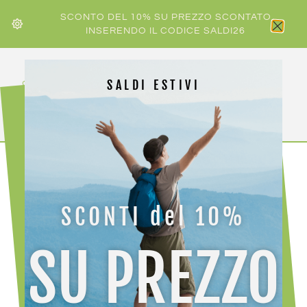
SCONTO DEL 10% SU PREZZO SCONTATO
INSERENDO IL CODICE SALDI26
SALDI ESTIVI
HOME
/
UOMO
/ ORTOVOX 120 COMP LONG SLEEVE
SCONTI del 10%
SU PREZZO