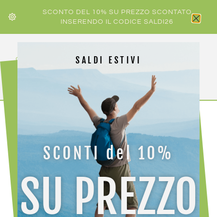
SCONTO DEL 10% SU PREZZO SCONTATO
INSERENDO IL CODICE SALDI26
SALDI ESTIVI
HOME
/
LEKI
/ LEKI PUNTALE SKI ROLL 9 MM
SCONTI del 10%
SU PREZZO