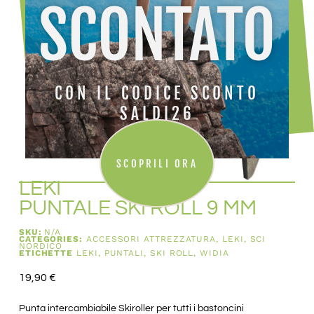
SCONTATO
CON IL CODICE SCONTO
SALDI26
SCOPRILI ORA
LEKI
PUNTALE SKI ROLL 9 MM
SKU:
N/A
CATEGORIES:
ACCESSORI ATTREZZATURA
,
LEKI
,
SCI
NORDICO
ETICHETTE
LEKI
,
PUNTALI
,
SKI ROLL
,
WIDIA
19,90
€
Punta intercambiabile Skiroller per tutti i bastoncini