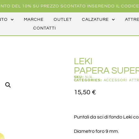
NTO DEL 10% SU PREZZO SCONTATO INSERENDO IL CODICE
NTO
MARCHE
OUTLET
CALZATURE
ATTR
CONTATTI
LEKI
PAPERA SUPER
SKU:
N/A
CATEGORIES:
ACCESSORI ATT
15,50
€
Puntali da sci di fondo Leki 
Diametro foro 9 mm.