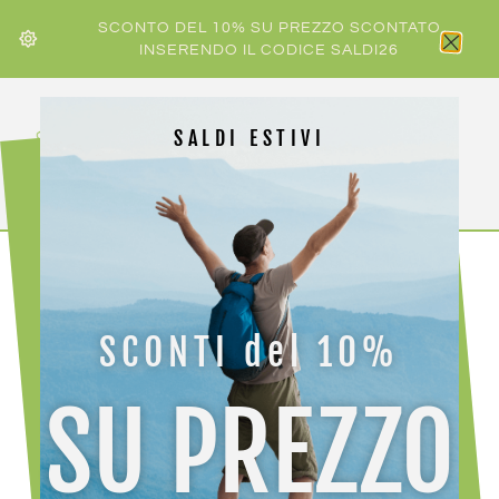
SCONTO DEL 10% SU PREZZO SCONTATO
INSERENDO IL CODICE SALDI26
SALDI ESTIVI
HOME
/
LA SPORTIVA
/ LA SPORTIVA TX 2 EVO W
SCONTI del 10%
-30%
SU PREZZO