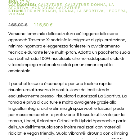
SKU:
27 W
CATEGORIES:
CALZATURE
,
CALZATURE DONNA
,
LA
SPORTIVA
,
MONTAGNA CALZATURE
ETICHETTE
APPROACH
,
DONNA
,
LA SPORTIVA
,
LEGGERA
,
VIBRAM
165,00
€
115,50
€
Versione femminile della calzatura più leggera della serie
approach Traverse X: soddisfa le esigenze di grip, protezione,
minimo ingombro e leggerezza richieste in avvicinamento
tecnico e durante le vie multi-pitch. Adotta un pacchetto suola
con battistrada 100% risuolabile che ne raddoppia il ciclo di
vita ed impiega materiali riciclati per un minor impatto
ambientale.
Il pacchetto suola è concepito per una facile e rapida
risuolatura attraverso la sostituzione del battistrada
esclusivamente presso i risuolatori autorizzati La Sportiva. La
tomaia è priva di cuciture e molto avvolgente grazie alla
linguella integrata che elimina gli spazi vuoti e fascia il piede
per massimo comfort e protezione. Il tessuto utilizzato per la
tomaia, i lacci, il plantare Ortholite® Hybrid Approach e parte
dell’EVA dell’intersuola sono inoltre realizzati con materiali
riciclati e vegan friendly. Suola Vibram® IdroGrip con climbing