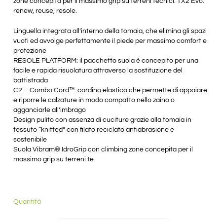
zone concepita per il massimo grip su terreni tecnici. TX2 Evo:
renew, reuse, resole.
Linguella integrata all’interno della tomaia, che elimina gli spazi
vuoti ed avvolge perfettamente il piede per massimo comfort e
protezione
RESOLE PLATFORM: il pacchetto suola è concepito per una
facile e rapida risuolatura attraverso la sostituzione del
battistrada
C2 – Combo Cord™: cordino elastico che permette di appaiare
e riporre le calzature in modo compatto nello zaino o
agganciarle all’imbrago
Design pulito con assenza di cuciture grazie alla tomaia in
tessuto “knitted” con filato reciclato antiabrasione e
sostenibile
Suola Vibram® IdroGrip con climbing zone concepita per il
massimo grip su terreni te
Quantità