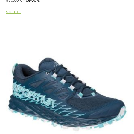
550,00
€
409,00
€
SCEGLI