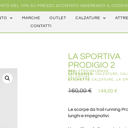
NTO DEL 10% SU PREZZO SCONTATO INSERENDO IL CODICE
NTO
MARCHE
OUTLET
CALZATURE
ATTR
CONTATTI
LA SPORTIVA
PRODIGIO 2
SKU:
ZFRS106Y00K00
CATEGORIES:
CALZATURE
,
CAL
CALZATURE
ETICHETTE
CALZATURE
,
LA SP
160,00
€
144,00
€
Le scarpe da trail running Pr
lunghi e impegnativi.