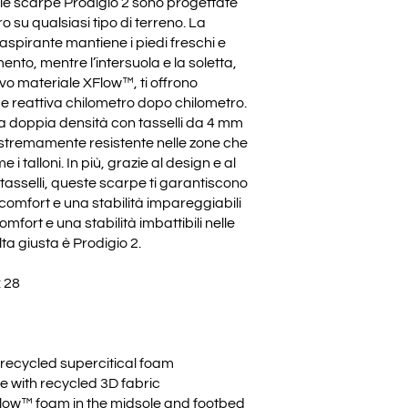
i, le scarpe Prodigio 2 sono progettate
o su qualsiasi tipo di terreno. La
aspirante mantiene i piedi freschi e
mento, mentre l’intersuola e la soletta,
ivo materiale XFlow™, ti offrono
 reattiva chilometro dopo chilometro.
 a doppia densità con tasselli da 4 mm
estremamente resistente nelle zone che
i talloni. In più, grazie al design e al
tasselli, queste scarpe ti garantiscono
 comfort e una stabilità impareggiabili
comfort e una stabilità imbattibili nelle
lta giusta è Prodigio 2.
 28
recycled supercitical foam
e with recycled 3D fabric
Flow™ foam in the midsole and footbed