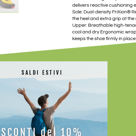
delivers reactive cushioning 
Sole: Dual-density FriXion® R
the heel and extra grip at the
Upper: Breathable high-tenac
cool and dry Ergonomic wrap
keeps the shoe firmly in place
Quantità
SALDI ESTIVI
MISURA
COLORE
AGGIUNGI A
SCONTI del 10%