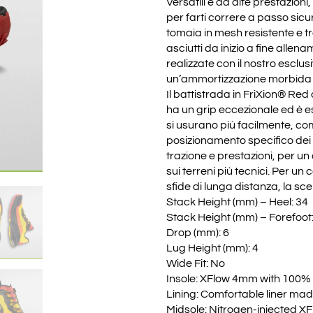
Versatili e ad alte prestazion
per farti correre a passo sicur
tomaia in mesh resistente e tr
asciutti da inizio a fine allena
realizzate con il nostro esclus
un’ammortizzazione morbida e
Il battistrada in FriXion® Red
ha un grip eccezionale ed è 
si usurano più facilmente, come 
posizionamento specifico dei 
trazione e prestazioni, per un
sui terreni più tecnici. Per un 
sfide di lunga distanza, la sce
Stack Height (mm) – Heel: 34
Stack Height (mm) – Forefoot:
Drop (mm): 6
Lug Height (mm): 4
Wide Fit: No
Insole: XFlow 4mm with 100% 
Lining: Comfortable liner mad
Midsole: Nitrogen-injected X