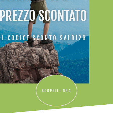
 PREZZO SCONTATO
IL CODICE SCONTO SALDI26
ATI
SCOPRILI ORA
-30%