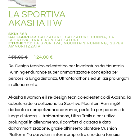
LA SPORTIVA
AKASHA II W
SKU:
56B
CATEGORIES:
CALZATURE
,
CALZATURE DONNA
,
LA
SPORTIVA
,
TRAIL RUN CALZATURE
ETICHETTE
LA SPORTIVA
,
MOUNTAIN RUNNING
,
SUPER
AMMORTIZZATA
155,00
€
124,00
€
Re-Design tecnico ed estetico per la calzatura da Mountain
Running endurance super ammortizzata e concepita per
percorsi a lunga distanza, UltraMarathons ed utilizzi prolungati
in allenamento.
Akasha II woman è il re-design tecnico ed estetico di Akasha, la
calzatura della collezione La Sportiva Mountain Running®
dedicata a competizioni endurance, perfetta per percorsi di
lunga distanza, UltraMarathons, Ultra-Trails e per utilizzi
prolungati in allenamento. Il comfort di calzata è dato
dall’ammortizzazione, grazie all’inserto plantare Cushion
Platform™ e dai volumi interni ampi oltre che dalla tomaia