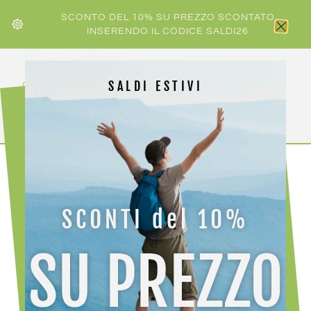
SCONTO DEL 10% SU PREZZO SCONTATO
INSERENDO IL CODICE SALDI26
SALDI ESTIVI
HOME
/
LA SPORTIVA
/ LA SPORTIVA AKASHA II W
SCONTI del 10%
SU PREZZO