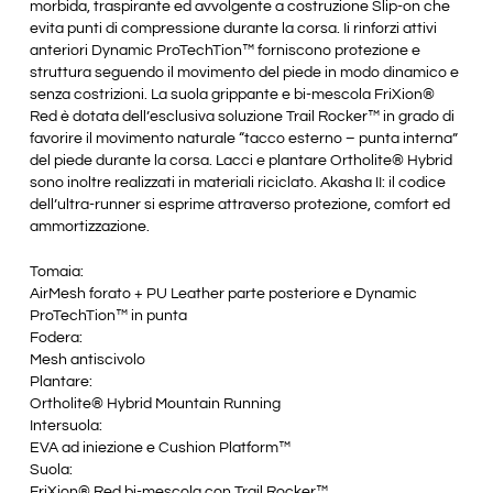
morbida, traspirante ed avvolgente a costruzione Slip-on che
evita punti di compressione durante la corsa. Ii rinforzi attivi
anteriori Dynamic ProTechTion™ forniscono protezione e
struttura seguendo il movimento del piede in modo dinamico e
senza costrizioni. La suola grippante e bi-mescola FriXion®
Red è dotata dell’esclusiva soluzione Trail Rocker™ in grado di
favorire il movimento naturale “tacco esterno – punta interna”
del piede durante la corsa. Lacci e plantare Ortholite® Hybrid
sono inoltre realizzati in materiali riciclato. Akasha II: il codice
dell’ultra-runner si esprime attraverso protezione, comfort ed
ammortizzazione.
Tomaia:
AirMesh forato + PU Leather parte posteriore e Dynamic
ProTechTion™ in punta
Fodera:
Mesh antiscivolo
Plantare:
Ortholite® Hybrid Mountain Running
Intersuola:
EVA ad iniezione e Cushion Platform™
Suola:
FriXion® Red bi-mescola con Trail Rocker™