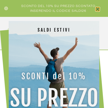
SCONTO DEL 10% SU PREZZO SCONTATO
INSERENDO IL CODICE SALDI26
SALDI ESTIVI
HOME
/
KAILAS
/ KAILAS FUGA EX 3 BOA W
SCONTI del 10%
-30%
SU PREZZO