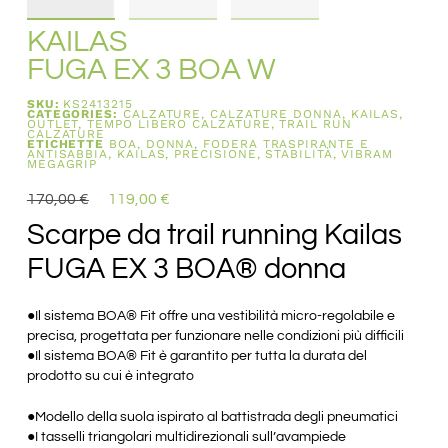
KAILAS
FUGA EX 3 BOA W
SKU:
KS2413215
CATEGORIES:
CALZATURE
,
CALZATURE DONNA
,
KAILAS
,
OUTLET
,
TEMPO LIBERO CALZATURE
,
TRAIL RUN
CALZATURE
ETICHETTE
BOA
,
DONNA
,
FODERA TRASPIRANTE E
ANTISABBIA
,
KAILAS
,
PRECISIONE
,
STABILITÀ
,
VIBRAM
MEGAGRIP
170,00
€
119,00
€
Scarpe da trail running Kailas
FUGA EX 3 BOA® donna
●Il sistema BOA® Fit offre una vestibilità micro-regolabile e
precisa, progettata per funzionare nelle condizioni più difficili
●Il sistema BOA® Fit è garantito per tutta la durata del
prodotto su cui è integrato
●Modello della suola ispirato al battistrada degli pneumatici
●I tasselli triangolari multidirezionali sull’avampiede