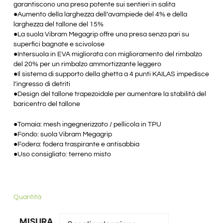
garantiscono una presa potente sui sentieri in salita
●Aumento della larghezza dell’avampiede del 4% e della
larghezza del tallone del 15%
●La suola Vibram Megagrip offre una presa senza pari su
superfici bagnate e scivolose
●Intersuola in EVA migliorata con miglioramento del rimbalzo
del 20% per un rimbalzo ammortizzante leggero
●Il sistema di supporto della ghetta a 4 punti KAILAS impedisce
l’ingresso di detriti
●Design del tallone trapezoidale per aumentare la stabilità del
baricentro del tallone
●Tomaia: mesh ingegnerizzato / pellicola in TPU
●Fondo: suola Vibram Megagrip
●Fodera: fodera traspirante e antisabbia
●Uso consigliato: terreno misto
Quantità
MISURA