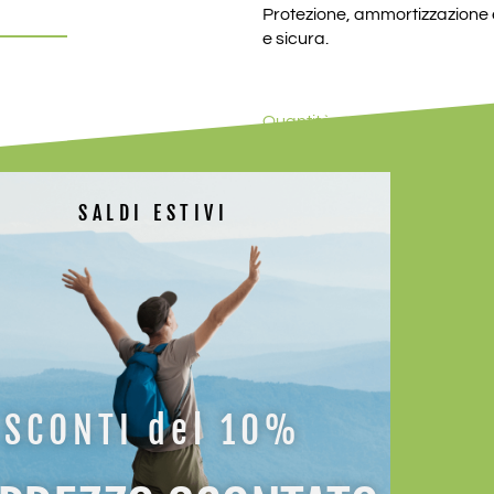
Protezione, ammortizzazione
e sicura.
Quantità
MISURA
SALDI ESTIVI
COLORE
AGGIUNGI A
SCONTI del 10%