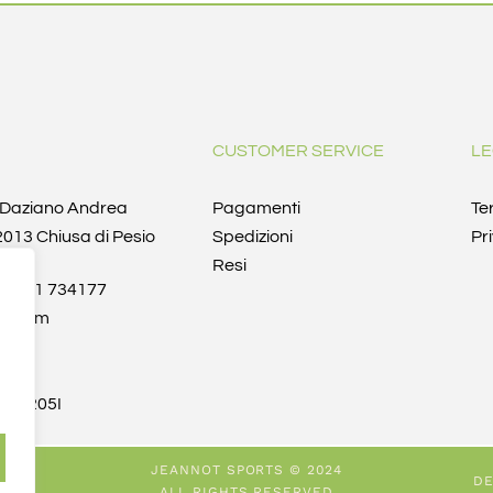
CUSTOMER SERVICE
LE
i Daziano Andrea
Pagamenti
Te
12013 Chiusa di Pesio
Spedizioni
Pr
Resi
9 0171 734177
rt.com
t
48
3D205I
JEANNOT SPORTS © 2024
DE
ALL RIGHTS RESERVED