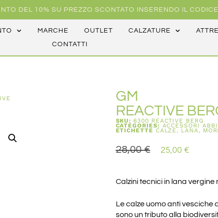
NTO DEL 10% SU PREZZO SCONTATO INSERENDO IL CODICE
NTO
MARCHE
OUTLET
CALZATURE
ATTR
CONTATTI
GM
IVE
REACTIVE BER
SKU:
6300 REACTIVE BERG
CATEGORIES:
ACCESSORI ABB
ETICHETTE
CALZE
,
LANA
,
MOR
28,00
€
25,00
€
Calzini tecnici in lana vergine
Le calze uomo anti vesciche 
sono un tributo alla biodiversit