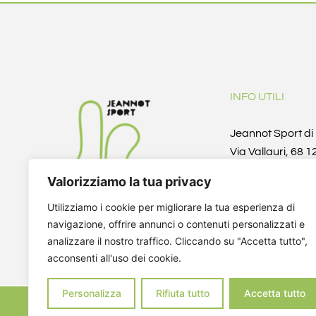
INFO UTILI
Jeannot Sport d
Via Vallauri, 68 
(CN)
Valorizziamo la tua privacy
Telefono/Fax +3
info@jeannotspo
Utilizziamo i cookie per migliorare la tua esperienza di
fantinoi@yahoo.i
navigazione, offrire annunci o contenuti personalizzati e
P.IVA 041366000
analizzare il nostro traffico. Cliccando su "Accetta tutto",
acconsenti all'uso dei cookie.
CF DZNNDR72A1
Personalizza
Rifiuta tutto
Accetta tutto