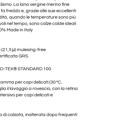
ismo. La lana vergine merino fine
fa freddo e, grazie alle sue eccellenti
idità, quando le temperature sono più
evoli nel tempo, sono calze calde ideali
0% Made in Italy
(21,5 μ) mulesing-free
ertificata GRS
ti OEKO-TEX® STANDARD 100.
ramma per capi delicati (30 °C,
glia il lavaggio a rovescio, con la retina
tersivo per capi delicati e
 di calzata, inalterata dopo frequenti