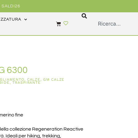
 SALDI26
EZZATURA
G 6300
IGLIAMENTO
,
CALZE
,
GM CALZE
BIDE
,
TRASPIRANTE
 merino fine
della collezione Regeneration Reactive
à. Ideali per hiking, trekking,