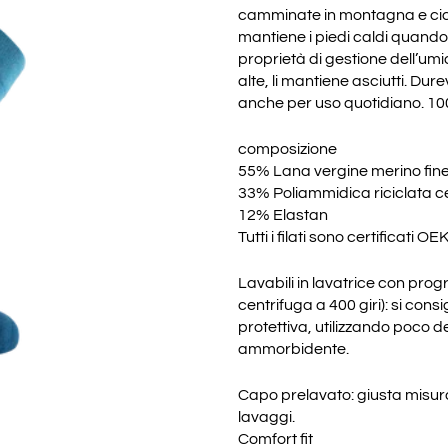
camminate in montagna e cicl
mantiene i piedi caldi quando 
proprietà di gestione dell’um
alte, li mantiene asciutti. Dur
anche per uso quotidiano. 10
composizione
55% Lana vergine merino fine 
33% Poliammidica riciclata c
12% Elastan
Tutti i filati sono certifica
Lavabili in lavatrice con prog
centrifuga a 400 giri): si consi
protettiva, utilizzando poco de
ammorbidente.
Capo prelavato: giusta misura
lavaggi.
Comfort fit