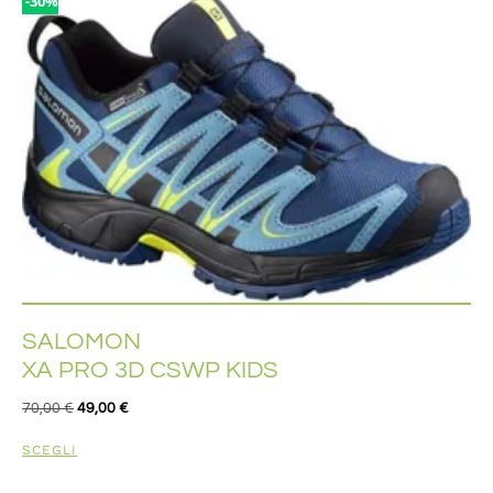
-30%
SALOMON
XA PRO 3D CSWP KIDS
70,00
€
49,00
€
SCEGLI