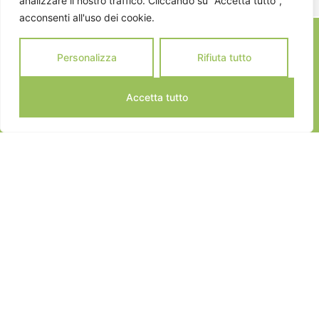
analizzare il nostro traffico. Cliccando su "Accetta tutto",
acconsenti all'uso dei cookie.
Personalizza
Rifiuta tutto
Accetta tutto
JEANNOT SPORTS © 2024
ALL RIGHTS RESERVED