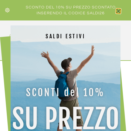
SCONTO DEL 10% SU PREZZO SCONTATO
INSERENDO IL CODICE SALDI26
SALDI ESTIVI
HOME
/
ACCESSORI ABBIGLIAMENTO
/
CALZE
/ GM KIDS
SKI HERO 2915
SCONTI del 10%
SU PREZZO