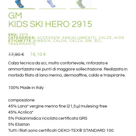
GM
KIDS SKI HERO 2915
SKU:
2915
CATEGORIES:
ACCESSORI ABBIGLIAMENTO
,
CALZE
,
KIDS
ETICHETTE
BIMBO/A
,
CALDA
,
CALZA
,
GM
,
SCI
,
TRASPIRANTE
17,90
€
16,10
€
Calza tecnica da sci, molto confortevole, rinforzata e
ammortizzata nei punti di maggiore sollecitazione. Realizzata in
morbido filato di lana merino, dermoaffine, caldo e traspirante.
100% Made in Italy
composizione
45% Lana* vergine merino fine (21,5 μ) mulesing-free
45% Acrilica*
5% Poliammidica riciclata certificata GRS
5% Elastan
Tutti i filati sono certificati OEKO-TEX® STANDARD 100.