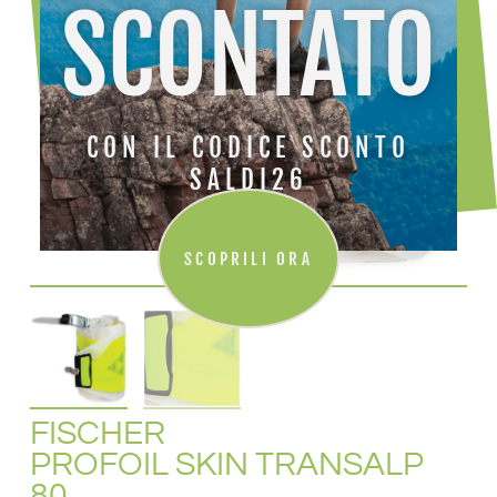
SCONTATO
CON IL CODICE SCONTO
SALDI26
SCOPRILI ORA
FISCHER
PROFOIL SKIN TRANSALP
80