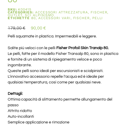
SKU:
K00415
CATEGORIES:
ACCESSORI ATTREZZATURA
,
FISCHER
,
OUTLET
,
SCI ALPINISMO
ETICHETTE
80
,
ACCESSORI VARI
,
FISCHER
,
PELLI
179,00
€
90,00
€
Pelli squamate in plastica. Impermeabili e leggere.
Salite più veloci con le pelli
Fisher Profoil Skin Tranalp 80.
Le pelli, fatte per il modello Fisher Transalp 80, sono in plastica
e fornite di un sistema di ripiegamento veloce e poco
ingombrante.
Queste pelli sono ideali per escursionisti e scialpinisti.
L’innovativo accessorio repelle l’acqua ed è ideale per
qualsiasi temperatura, così come per qualsiasi neve.
Dettagli:
Ottima capacità di slittamento permette allungamento del
passo
Attrito ridotto
Auto-incollanti
Semplice applicazione e rimozione