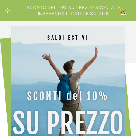
SCONTO DEL 10% SU PREZZO SCONTATO
INSERENDO IL CODICE SALDI26
SALDI ESTIVI
HOME
/
FISCHER
/ FISCHER PROFOIL SKIN TRANSALP 80
SCONTI del 10%
-50%
SU PREZZO