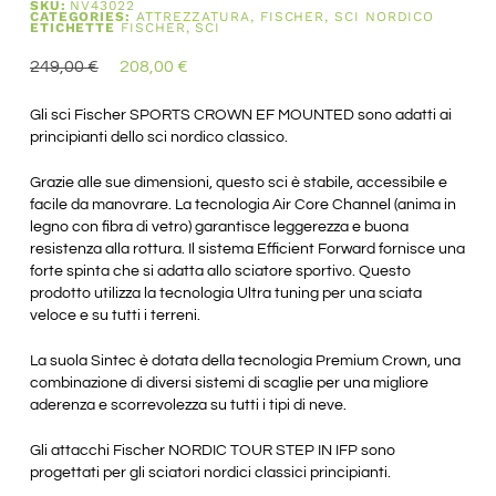
SKU:
NV43022
CATEGORIES:
ATTREZZATURA
,
FISCHER
,
SCI NORDICO
ETICHETTE
FISCHER
,
SCI
249,00
€
208,00
€
Gli sci Fischer SPORTS CROWN EF MOUNTED sono adatti ai
principianti dello sci nordico classico.
Grazie alle sue dimensioni, questo sci è stabile, accessibile e
facile da manovrare. La tecnologia Air Core Channel (anima in
legno con fibra di vetro) garantisce leggerezza e buona
resistenza alla rottura. Il sistema Efficient Forward fornisce una
forte spinta che si adatta allo sciatore sportivo. Questo
prodotto utilizza la tecnologia Ultra tuning per una sciata
veloce e su tutti i terreni.
La suola Sintec è dotata della tecnologia Premium Crown, una
combinazione di diversi sistemi di scaglie per una migliore
aderenza e scorrevolezza su tutti i tipi di neve.
Gli attacchi Fischer NORDIC TOUR STEP IN IFP sono
progettati per gli sciatori nordici classici principianti.