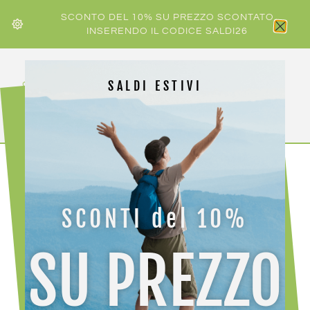
SCONTO DEL 10% SU PREZZO SCONTATO
INSERENDO IL CODICE SALDI26
SALDI ESTIVI
HOME
/
FISCHER
/ FISCHER FIBRE CROWN EF
SCONTI del 10%
SU PREZZO