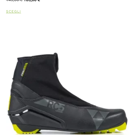
149,00
€
105,00
€
SCEGLI