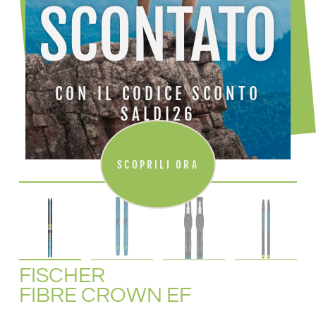
SCONTATO
CON IL CODICE SCONTO
SALDI26
SCOPRILI ORA
FISCHER
FIBRE CROWN EF