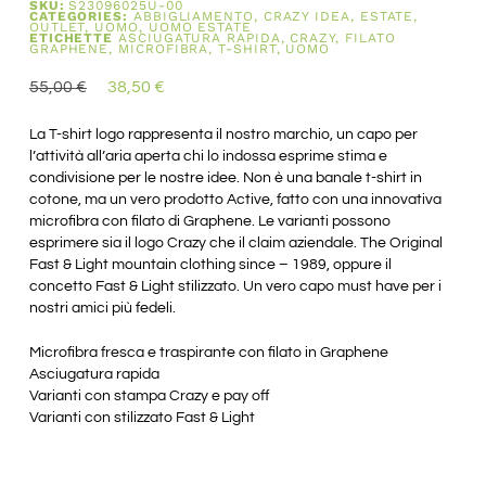
SKU:
S23096025U-00
CATEGORIES:
ABBIGLIAMENTO
,
CRAZY IDEA
,
ESTATE
,
OUTLET
,
UOMO
,
UOMO ESTATE
ETICHETTE
ASCIUGATURA RAPIDA
,
CRAZY
,
FILATO
GRAPHENE
,
MICROFIBRA
,
T-SHIRT
,
UOMO
55,00
€
38,50
€
La T-shirt logo rappresenta il nostro marchio, un capo per
l’attività all’aria aperta chi lo indossa esprime stima e
condivisione per le nostre idee. Non è una banale t-shirt in
cotone, ma un vero prodotto Active, fatto con una innovativa
microfibra con filato di Graphene. Le varianti possono
esprimere sia il logo Crazy che il claim aziendale. The Original
Fast & Light mountain clothing since – 1989, oppure il
concetto Fast & Light stilizzato. Un vero capo must have per i
nostri amici più fedeli.
Microfibra fresca e traspirante con filato in Graphene
Asciugatura rapida
Varianti con stampa Crazy e pay off
Varianti con stilizzato Fast & Light