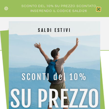
SCONTO DEL 10% SU PREZZO SCONTATO
INSERENDO IL CODICE SALDI26
SALDI ESTIVI
HOME
/
UOMO
/ CRAZY T-SHIRT LOGO
SCONTI del 10%
-30%
SU PREZZO