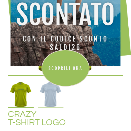
SCONTATO
CON IL CODICE SCONTO
SALDI26
SCOPRILI ORA
CRAZY
T-SHIRT LOGO