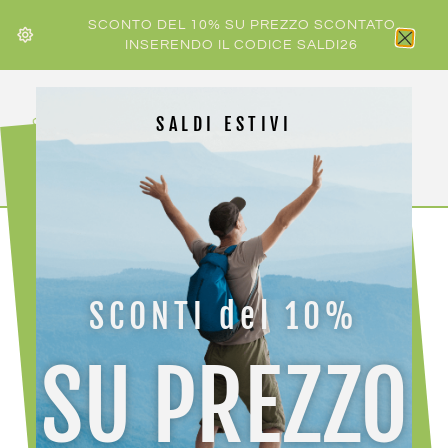
SCONTO DEL 10% SU PREZZO SCONTATO
INSERENDO IL CODICE SALDI26
SALDI ESTIVI
HOME
/
UOMO
/ CRAZY T-SHIRT DELAY
SCONTI del 10%
-30%
SU PREZZO