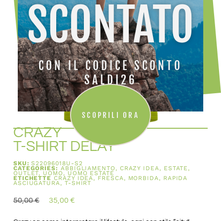
SCONTATO
CON IL CODICE SCONTO
SALDI26
SCOPRILI ORA
CRAZY
T-SHIRT DELAY
SKU:
S22096018U-S2
CATEGORIES:
ABBIGLIAMENTO
,
CRAZY IDEA
,
ESTATE
,
OUTLET
,
UOMO
,
UOMO ESTATE
ETICHETTE
CRAZY IDEA
,
FRESCA
,
MORBIDA
,
RAPIDA
ASCIUGATURA
,
T-SHIRT
50,00
€
35,00
€