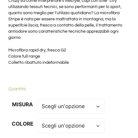
Crazy sa come interpretare il lifestyle, capi con stile “city”
utilizzando tessuti tecnici, se sono performanti per lo sport,
quanto sono meglio per l’utilizzo quotidiano? La microfibra
Stripe è nata per essere maltrattata in montagna, ma la
superifcie liscia, fresca a contatto della pelle, il trattamento
antiodore sono caratteristiche tecniche apprezzabili ogni
giorno
Microfibra rapid dry, fresca G2
Colore full range
Colletto ribattuto indeformabile
Quantità
MISURA
COLORE