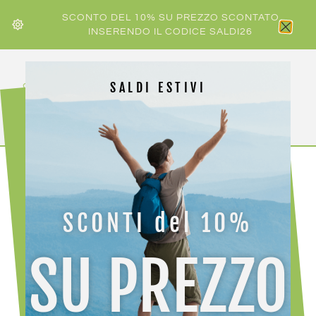
SCONTO DEL 10% SU PREZZO SCONTATO
INSERENDO IL CODICE SALDI26
SALDI ESTIVI
HOME
/
UOMO
/ CRAZY JKT SIDEWARD MAN
SCONTI del 10%
-30%
SU PREZZO