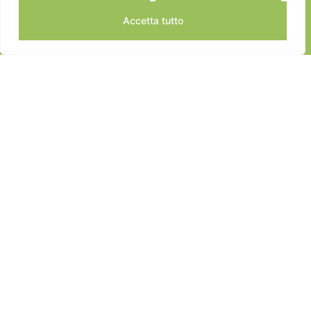
Accetta tutto
JEANNOT SPORTS © 2024
ALL RIGHTS RESERVED