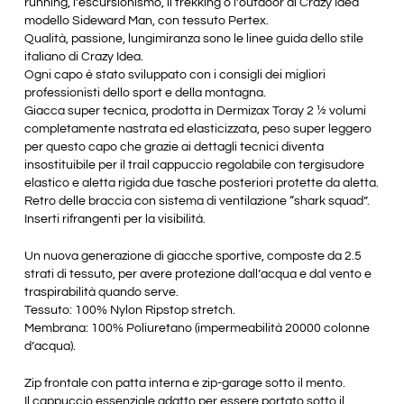
running, l’escursionismo, il trekking o l’outdoor di Crazy Idea
modello Sideward Man, con tessuto Pertex.
Qualità, passione, lungimiranza sono le linee guida dello stile
italiano di Crazy Idea.
Ogni capo è stato sviluppato con i consigli dei migliori
professionisti dello sport e della montagna.
Giacca super tecnica, prodotta in Dermizax Toray 2 ½ volumi
completamente nastrata ed elasticizzata, peso super leggero
per questo capo che grazie ai dettagli tecnici diventa
insostituibile per il trail cappuccio regolabile con tergisudore
elastico e aletta rigida due tasche posteriori protette da aletta.
Retro delle braccia con sistema di ventilazione “shark squad”.
Inserti rifrangenti per la visibilità.
Un nuova generazione di giacche sportive, composte da 2.5
strati di tessuto, per avere protezione dall’acqua e dal vento e
traspirabilità quando serve.
Tessuto: 100% Nylon Ripstop stretch.
Membrana: 100% Poliuretano (impermeabilità 20000 colonne
d’acqua).
Zip frontale con patta interna e zip-garage sotto il mento.
Il cappuccio essenziale adatto per essere portato sotto il