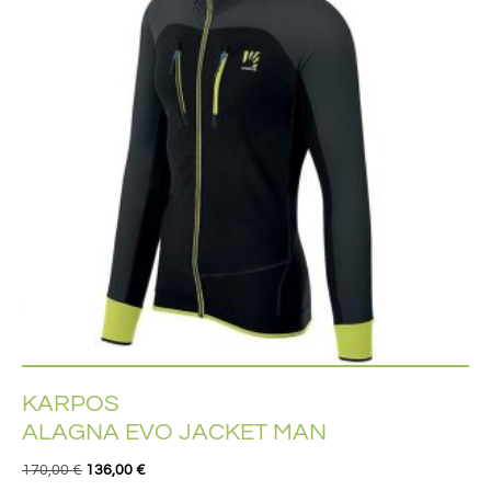
KARPOS
ALAGNA EVO JACKET MAN
170,00
€
136,00
€