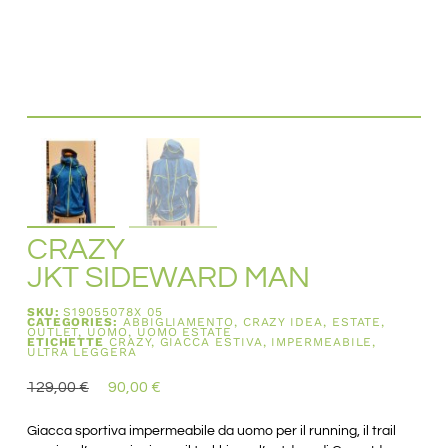
CRAZY
JKT SIDEWARD MAN
SKU:
S19055078X 05
CATEGORIES:
ABBIGLIAMENTO
,
CRAZY IDEA
,
ESTATE
,
OUTLET
,
UOMO
,
UOMO ESTATE
ETICHETTE
CRAZY
,
GIACCA ESTIVA
,
IMPERMEABILE
,
ULTRA LEGGERA
129,00
€
90,00
€
Giacca sportiva impermeabile da uomo per il running, il trail