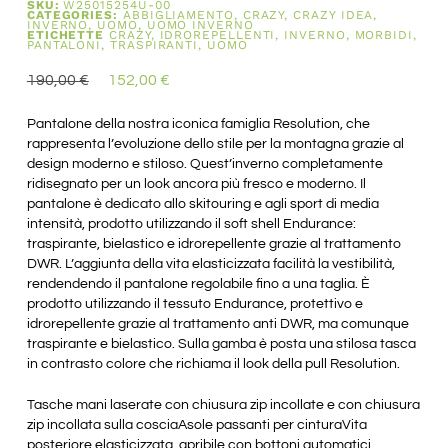
SKU:
W25015254U-00
CATEGORIES:
ABBIGLIAMENTO
,
CRAZY
,
CRAZY IDEA
,
INVERNO
,
UOMO
,
UOMO INVERNO
ETICHETTE
CRAZY
,
IDROREPELLENTI
,
INVERNO
,
MORBIDI
,
PANTALONI
,
TRASPIRANTI
,
UOMO
190,00
€
152,00
€
Pantalone della nostra iconica famiglia Resolution, che
rappresenta l’evoluzione dello stile per la montagna grazie al
design moderno e stiloso. Quest’inverno completamente
ridisegnato per un look ancora più fresco e moderno. Il
pantalone è dedicato allo skitouring e agli sport di media
intensità, prodotto utilizzando il soft shell Endurance:
traspirante, bielastico e idrorepellente grazie al trattamento
DWR. L’aggiunta della vita elasticizzata facilità la vestibilità,
rendendendo il pantalone regolabile fino a una taglia. È
prodotto utilizzando il tessuto Endurance, protettivo e
idrorepellente grazie al trattamento anti DWR, ma comunque
traspirante e bielastico. Sulla gamba è posta una stilosa tasca
in contrasto colore che richiama il look della pull Resolution.
Tasche mani laserate con chiusura zip incollate e con chiusura
zip incollata sulla cosciaAsole passanti per cinturaVita
posteriore elasticizzata, apribile con bottoni automatici