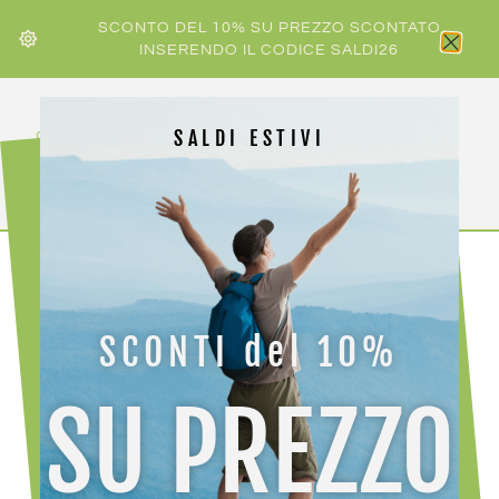
SCONTO DEL 10% SU PREZZO SCONTATO
INSERENDO IL CODICE SALDI26
SALDI ESTIVI
HOME
/
UOMO
/ CRAZY PANT RESOLUTION
SCONTI del 10%
SU PREZZO