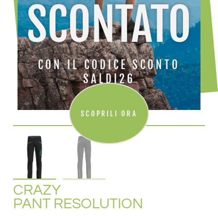
SCONTATO
CON IL CODICE SCONTO
SALDI26
SCOPRILI ORA
CRAZY
PANT RESOLUTION