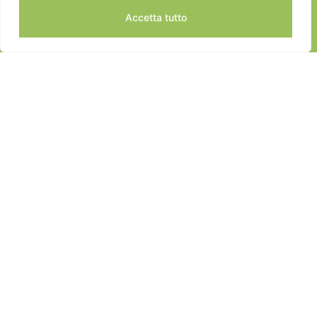
Accetta tutto
JEANNOT SPORTS © 2024
ALL RIGHTS RESERVED
DEVELOPED BY EDISOFT