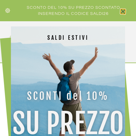
SCONTO DEL 10% SU PREZZO SCONTATO
INSERENDO IL CODICE SALDI26
SALDI ESTIVI
HOME
/
ACCESSORI ABBIGLIAMENTO
/
CAPPELLI E
FASCETTE
/ CRAZY CAP NORGE
SCONTI del 10%
SU PREZZO