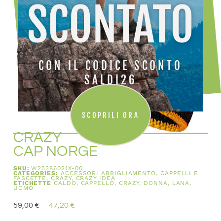
SCONTATO
CON IL CODICE SCONTO
SALDI26
SCOPRILI ORA
CRAZY
CAP NORGE
SKU:
W25386021X-00
CATEGORIES:
ACCESSORI ABBIGLIAMENTO
,
CAPPELLI E
FASCETTE
,
CRAZY
,
CRAZY IDEA
ETICHETTE
CALDO
,
CAPPELLO
,
CRAZY
,
DONNA
,
LANA
,
UOMO
59,00
€
47,20
€