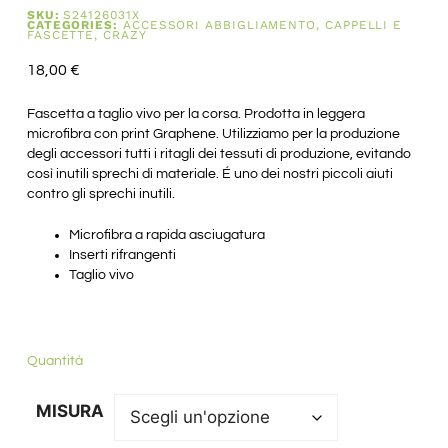
SKU:
S24126031X
CATEGORIES:
ACCESSORI ABBIGLIAMENTO
,
CAPPELLI E
FASCETTE
,
CRAZY
18,00
€
Fascetta a taglio vivo per la corsa. Prodotta in leggera
microfibra con print Graphene. Utilizziamo per la produzione
degli accessori tutti i ritagli dei tessuti di produzione, evitando
così inutili sprechi di materiale. É uno dei nostri piccoli aiuti
contro gli sprechi inutili.
Microfibra a rapida asciugatura
Inserti rifrangenti
Taglio vivo
Quantità
MISURA