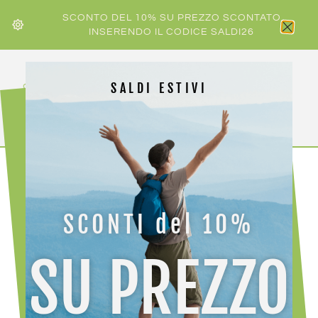
SCONTO DEL 10% SU PREZZO SCONTATO
INSERENDO IL CODICE SALDI26
SALDI ESTIVI
HOME
/
ACCESSORI ABBIGLIAMENTO
/
CAPPELLI E
FASCETTE
/ CRAZY BAND SHARP CUT
SCONTI del 10%
SU PREZZO