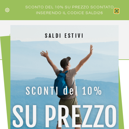
SCONTO DEL 10% SU PREZZO SCONTATO
INSERENDO IL CODICE SALDI26
SALDI ESTIVI
HOME
/
ACCESSORI ATTREZZATURA
/
TREKKING
/ CAMP
ICE MASTER
SCONTI del 10%
SU PREZZO